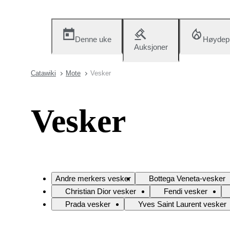
Denne uke
Høydep
Auksjoner
Catawiki
Mote
Vesker
Vesker
Andre merkers vesker
Bottega Veneta-vesker
Christian Dior vesker
Fendi vesker
Prada vesker
Yves Saint Laurent vesker