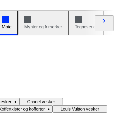
Mote
Mynter og frimerker
Tegneserier
Biler og sy
vesker
Chanel vesker
Koffertkister og kofferter
Louis Vuitton vesker