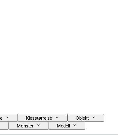
e
Klesstørrelse
Objekt
Mønster
Modell