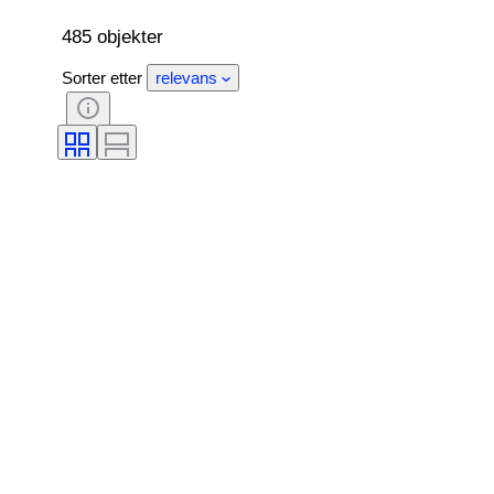
485 objekter
Sorter etter
relevans