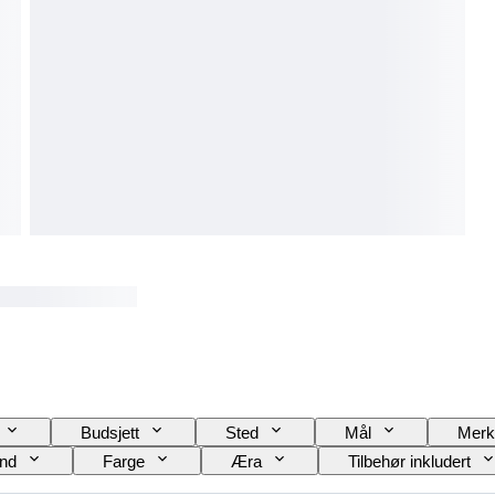
Budsjett
Sted
Mål
Merk
and
Farge
Æra
Tilbehør inkludert