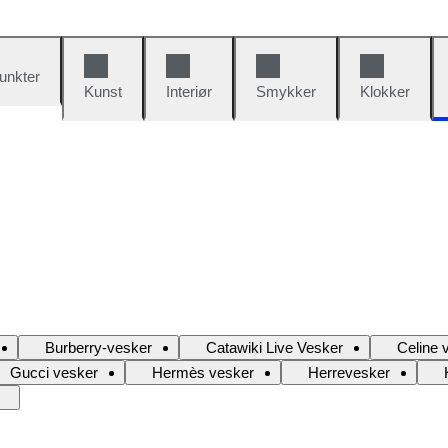
unkter
Kunst
Interiør
Smykker
Klokker
Burberry-vesker
Catawiki Live Vesker
Celine 
Gucci vesker
Hermès vesker
Herrevesker