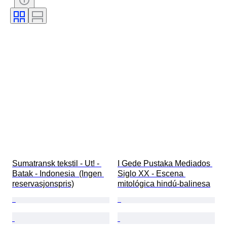
Teknikk
Signatur
Utgave nr
Farge
Kultur
Navn på objekt fra urbefolkningen
Solgt av
Æra
Produktstørrelse
Original / kopi
Proveniens
Sumatransk tekstil - Ut! - 
I Gede Pustaka Mediados 
Batak - Indonesia  (Ingen 
Siglo XX - Escena 
reservasjonspris)
mitológica hindú‑balinesa