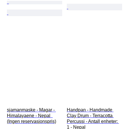
sjamanmaske - Magar - 
Handpan - Handmade 
Himalayaene - Nepal  
Clay Drum - Terracotta 
(Ingen reservasjonspris)
Percussi - Antall enheter: 
1 - Nepal