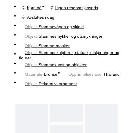
Kjøp nå
Ingen reservasjonspris
Avsluttes i dag
Objekt
Stammevåpen og skjold
Objekt
Stammesmykker og utsmykninger
Objekt
Stamme-masker
Objekt
Stammeskulpturer, statuer, utskjæringer og
figurer
Objekt
Stammekunst og objekter
Materiale
Bronse
Opprinnelsesland
Thailand
Objekt
Dekorativt ornament