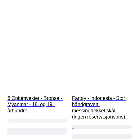
6 Opiumvekter - Bronse - 
Fartøy - Indonesia - Stor 
Myanmar - 18. og 19. 
håndgravert 
århundre
messingdekket skål  
(Ingen reservasjonspris)