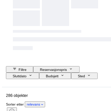
Filtre
Reservasjonspris
Sluttdato
Budsjett
Sted
Størrelse
Mål
Objekt
Opprinnelsesland
Materiale
286 objekter
Kjønn
Tilstand
Ekstra tilbehør
Periode
Sorter etter
relevans
Sertifisering
Emne
Stil