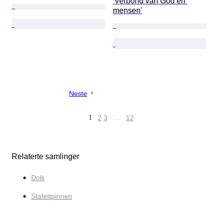
'Verbond van God en 
mensen'
Neste
1
2
3
…
12
Relaterte samlinger
Dolk
Stafettpinnen