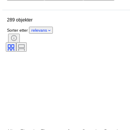
Objekt
Opprinnelsesland
Materiale
Tilstand
289 objekter
Ekstra tilbehør
Periode
Emne
Stil
Teknikk
Sorter etter
relevans
Signatur
Binding
Utgave nr
Språk
Farge
Serie
Æra
Solgt av
Type tegneserier