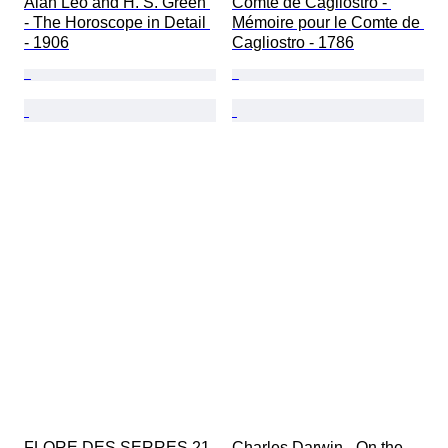
Alan Leo and H. S. Green 
Comte de Cagliostro - 
- The Horoscope in Detail 
Mémoire pour le Comte de 
- 1906
Cagliostro - 1786
FLORE DES SERRES 21 
Charles Darwin - On the 