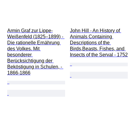
Armin Graf zur Lippe-
John Hill - An History of 
Weißenfeld (1825–1899) - 
Animals Containing 
Die rationelle Ernährung 
Descriptions of the 
des Volkes. Mit 
Birds,Beasts, Fishes, and 
besonderer 
Insects of the Serval - 1752
Berücksichtigung der 
Beköstigung in Schulen, - 
1866-1866