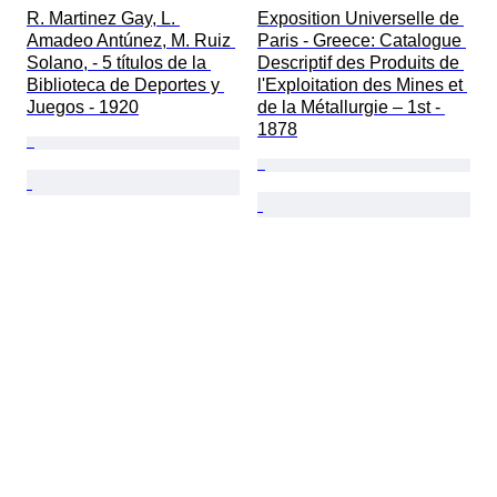
R. Martinez Gay, L. 
Exposition Universelle de 
Amadeo Antúnez, M. Ruiz 
Paris - Greece: Catalogue 
Solano, - 5 títulos de la 
Descriptif des Produits de 
Biblioteca de Deportes y 
l'Exploitation des Mines et 
Juegos - 1920
de la Métallurgie – 1st - 
1878