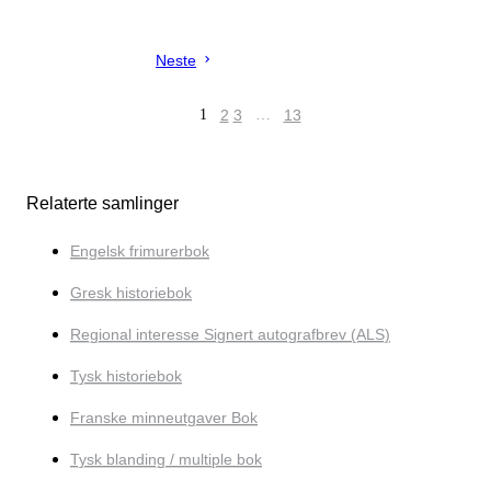
Neste
1
2
3
…
13
Relaterte samlinger
Engelsk frimurerbok
Gresk historiebok
Regional interesse Signert autografbrev (ALS)
Tysk historiebok
Franske minneutgaver Bok
Tysk blanding / multiple bok