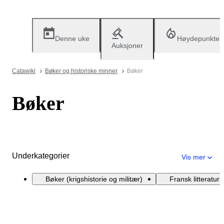
Denne uke
Høydepunkter
Auksjoner
Catawiki
Bøker og historiske minner
Bøker
Bøker
Underkategorier
Vis mer
Bøker (krigshistorie og militær)
Fransk litteratur 