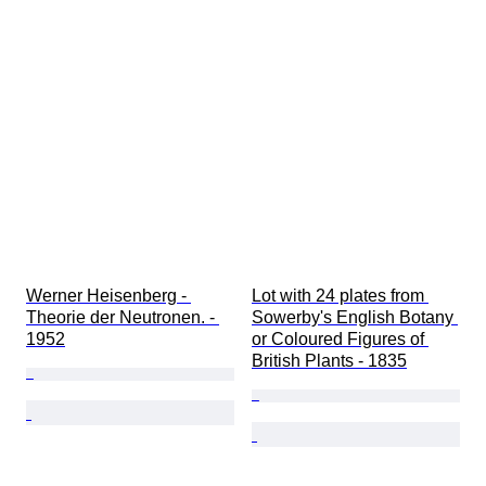
Werner Heisenberg - 
Lot with 24 plates from 
Theorie der Neutronen. - 
Sowerby's English Botany 
1952
or Coloured Figures of 
British Plants - 1835