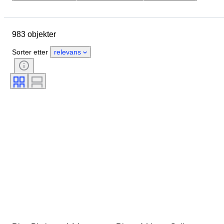
Merke
Objekt
Opprinnelsesland
Materiale
983 objekter
Kjønn
Tilstand
Stein
Sertifisering
Finhet
Snitt
Sorter etter
relevans
Klarhet
Fargeklasse
Eksakt farge
Edelsten transparent
Behandling
Produktstørrelse
Perleglans
Fancy fargeintensitet
Fancy fargenyanse
Perle overflate-kvalitet
Æra
Diamant type