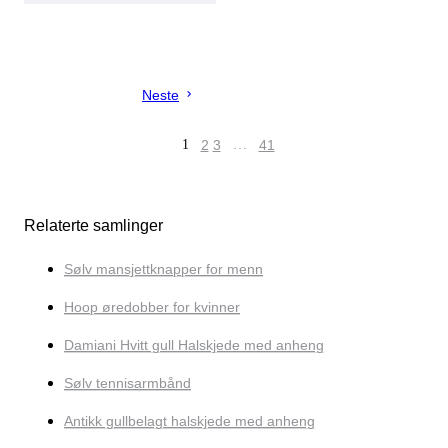
Neste
1
2
3
…
41
Relaterte samlinger
Sølv mansjettknapper for menn
Hoop øredobber for kvinner
Damiani Hvitt gull Halskjede med anheng
Sølv tennisarmbånd
Antikk gullbelagt halskjede med anheng