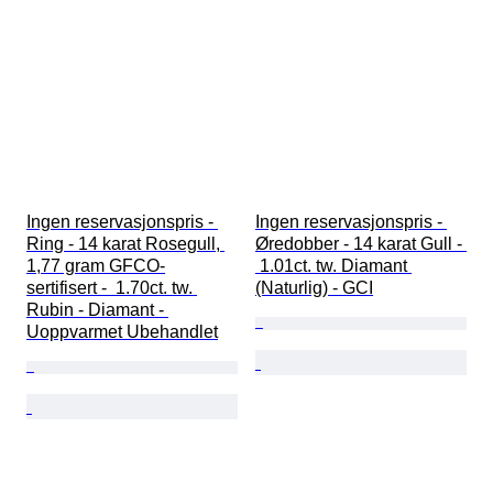
Ingen reservasjonspris - 
Ingen reservasjonspris - 
Ring - 14 karat Rosegull, 
Øredobber - 14 karat Gull - 
1,77 gram GFCO-
 1.01ct. tw. Diamant 
sertifisert -  1.70ct. tw. 
(Naturlig) - GCI
Rubin - Diamant - 
Uoppvarmet Ubehandlet