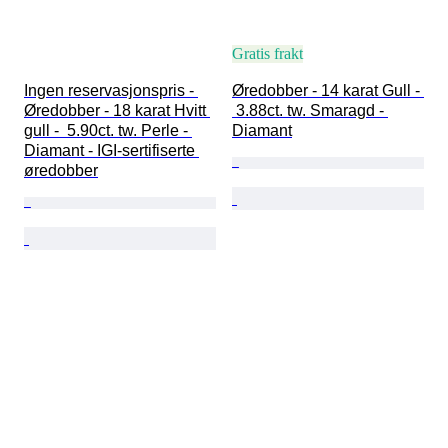
Gratis frakt
Ingen reservasjonspris - 
Øredobber - 14 karat Gull - 
Øredobber - 18 karat Hvitt 
 3.88ct. tw. Smaragd - 
gull -  5.90ct. tw. Perle - 
Diamant
Diamant - IGI-sertifiserte 
øredobber