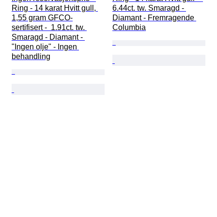
Ring - 14 karat Hvitt gull, 
6.44ct. tw. Smaragd - 
1,55 gram GFCO-
Diamant - Fremragende 
sertifisert -  1.91ct. tw. 
Columbia
Smaragd - Diamant - 
"Ingen olje" - Ingen 
behandling