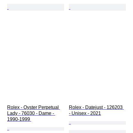
Rolex - Oyster Perpetual 
Rolex - Datejust - 126203 
Lady - 76030 - Dame - 
- Unisex - 2021
1990-1999 