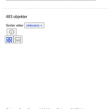
Merke
Eske diameter
Klokkereimens lengde
Objekt
483 objekter
Materiale
Kjønn
Tilstand
Periode
Farge
Urverk
Sorter etter
relevans
Klokkerem materiale
Modell