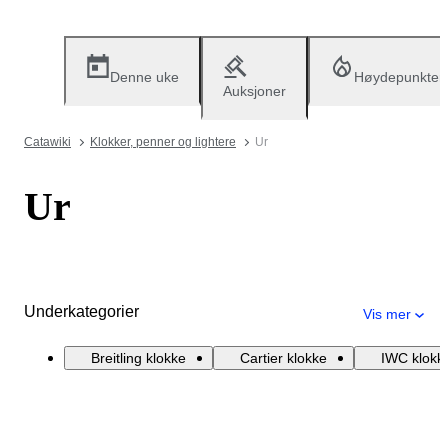
Denne uke
Høydepunkter
Auksjoner
Catawiki
Klokker, penner og lightere
Ur
Ur
Underkategorier
Vis mer
Breitling klokke
Cartier klokke
IWC klokk