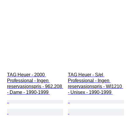
TAG Heuer - 2000 
TAG Heuer - S/el 
Professional - Ingen 
Professional - Ingen 
reservasjonspris - 962.208 
reservasjonspris - WI1210 
- Dame - 1990-1999 
- Unisex - 1990-1999 