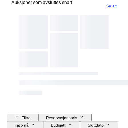
Auksjoner som avsluttes snart
Se alt
Filtre
Reservasjonspris
Kjøp nå
Budsjett
Sluttdato