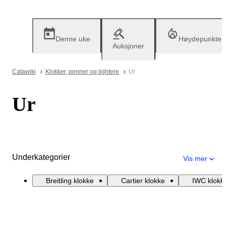
Denne uke
Høydepunkter
Auksjoner
Catawiki
Klokker, penner og lightere
Ur
Ur
Underkategorier
Vis mer
Breitling klokke
Cartier klokke
IWC klokk