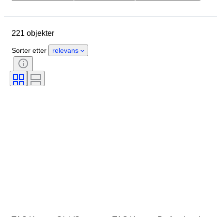
Sted
Merke
Eske diameter
Klokkereimens lengde
Objekt
221 objekter
Materiale
Kjønn
Tilstand
Periode
Farge
Urverk
Sorter etter
relevans
Klokkerem materiale
Modell