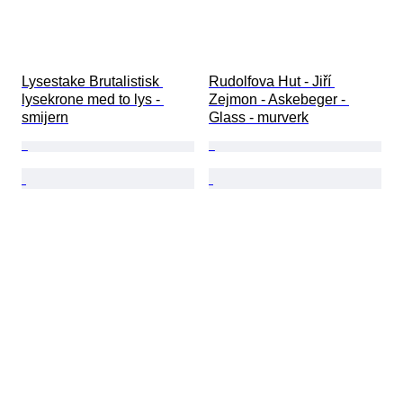
Lysestake Brutalistisk 
Rudolfova Hut - Jiří 
lysekrone med to lys - 
Zejmon - Askebeger - 
smijern
Glass - murverk