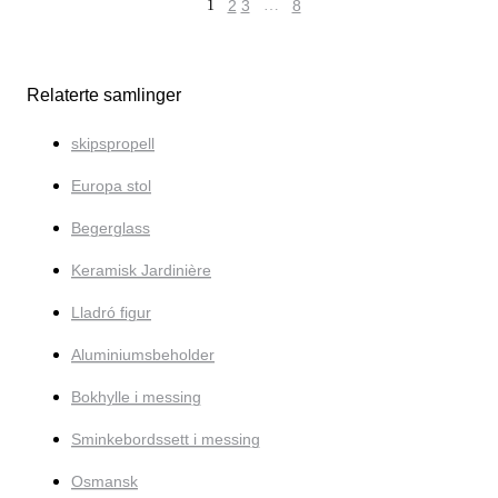
1
2
3
…
8
Relaterte samlinger
skipspropell
Europa stol
Begerglass
Keramisk Jardinière
Lladró figur
Aluminiumsbeholder
Bokhylle i messing
Sminkebordssett i messing
Osmansk