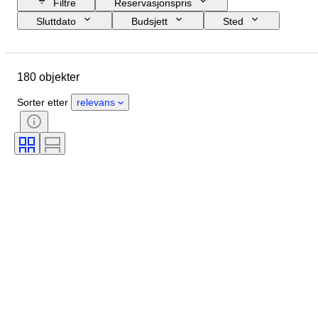
Filtre
Reservasjonspris
Sluttdato
Budsjett
Sted
Størrelse
Mål
Merke
Objekt
Opprinnelsesland
180 objekter
Materiale
Kjønn
Tilstand
Periode
Sertifisering
Emne
Sorter etter
relevans
Stil
Teknikk
Signatur
Utgave nr
Farge
Kunstner
Original / kopi
Solgt av
Power Reserve
Striking
Æra
Designer