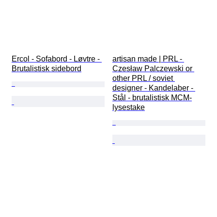
Ercol - Sofabord - Løvtre - 
artisan made | PRL - 
Brutalistisk sidebord
Czesław Palczewski or 
other PRL / soviet 
designer - Kandelaber - 
Stål - brutalistisk MCM-
lysestake