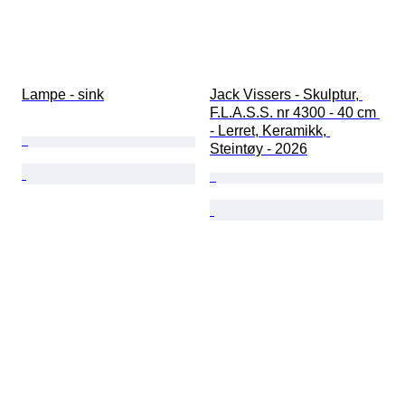
Lampe - sink
Jack Vissers - Skulptur, 
F.L.A.S.S. nr 4300 - 40 cm 
- Lerret, Keramikk, 
Steintøy - 2026