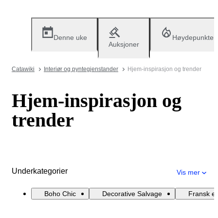
Denne uke
Høydepunkter
Auksjoner
Catawiki
Interiør og pyntegjenstander
Hjem-inspirasjon og trender
Hjem-inspirasjon og
trender
Underkategorier
Vis mer
Boho Chic
Decorative Salvage
Fransk e