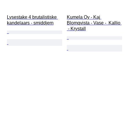
Lysestake 4 brutalistiske 
Kumela Oy - Kaj 
kandelaars - smiddjern
Blomqvista - Vase -  Kallio 
 - Krystall