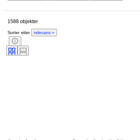
Merke
Objekt
Opprinnelsesland
Materiale
1588 objekter
Kjønn
Tilstand
Periode
Stil
Farge
Klesstørrelse
Sorter etter
relevans
Æra
Produktstørrelse
Mønster
Skjortekrage størrelse