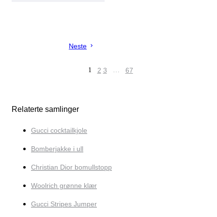
Neste
1
2
3
…
67
Relaterte samlinger
Gucci cocktailkjole
Bomberjakke i ull
Christian Dior bomullstopp
Woolrich grønne klær
Gucci Stripes Jumper