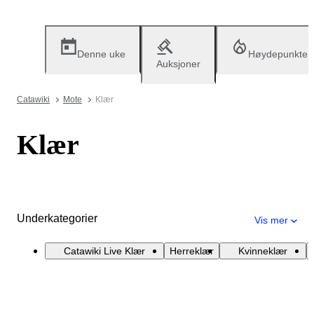
Denne uke
Høydepunkter
Auksjoner
Catawiki
Mote
Klær
Klær
Underkategorier
Vis mer
Catawiki Live Klær
Herreklær
Kvinneklær