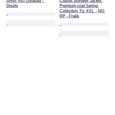
Short- incl Dustbag - 
Classic Bomber Jacket 
Shorts
Premium coat Spring 
Collection Tg. XXL  - NO 
RP - Frakk