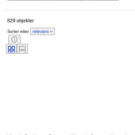
Merke
Objekt
Opprinnelsesland
Materiale
829 objekter
Kjønn
Tilstand
Farge
Klesstørrelse
Æra
Sorter etter
relevans
Produktstørrelse
Mønster
Tilbehør inkludert