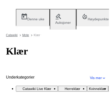
Denne uke
Høydepunkter
Auksjoner
Catawiki
Mote
Klær
Klær
Underkategorier
Vis mer
Catawiki Live Klær
Herreklær
Kvinneklær