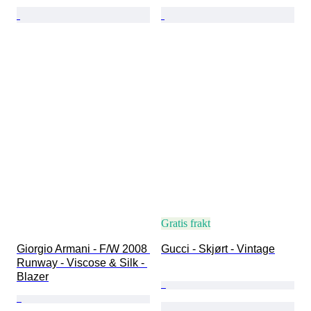
Gratis frakt
Giorgio Armani - F/W 2008 
Gucci - Skjørt - Vintage
Runway - Viscose & Silk - 
Blazer