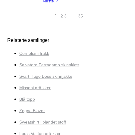
Neste
1
2
3
…
35
Relaterte samlinger
Corneliani frakk
Salvatore Ferragamo skinnklær
Svart Hugo Boss skinnjakke
Missoni grå klær
Blå topp
Zegna Blazer
Sweatshirt i blandet stoff
Louis Vuitton grå klær