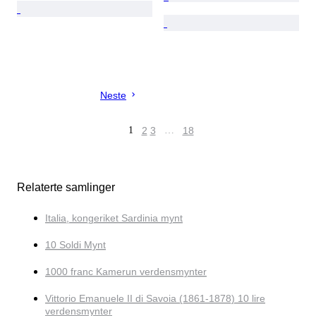
Neste
1
2
3
…
18
Relaterte samlinger
Italia, kongeriket Sardinia mynt
10 Soldi Mynt
1000 franc Kamerun verdensmynter
Vittorio Emanuele II di Savoia (1861-1878) 10 lire
verdensmynter