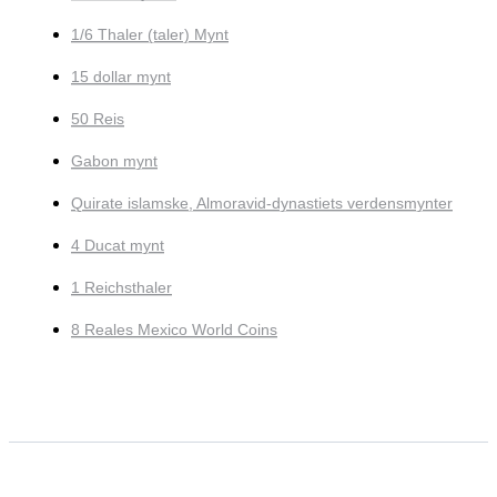
1/6 Thaler (taler) Mynt
15 dollar mynt
50 Reis
Gabon mynt
Quirate islamske, Almoravid-dynastiets verdensmynter
4 Ducat mynt
1 Reichsthaler
8 Reales Mexico World Coins