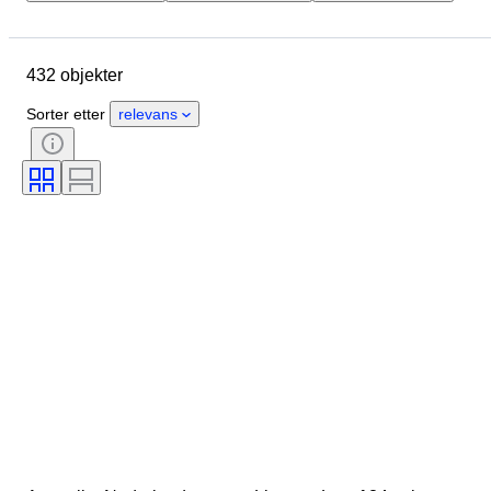
Sted
Objekt
Opprinnelsesland
Materiale
432 objekter
Tilstand
Sertifisering
Emne
Valuta
Æra
Mynt type
Sorter etter
relevans
Hersker/era