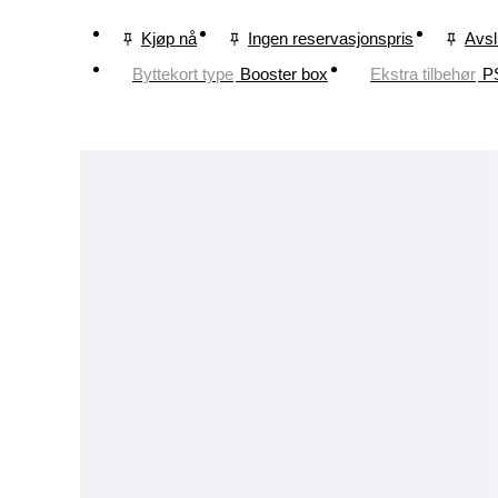
Kjøp nå
Ingen reservasjonspris
Avsl
Byttekort type
Booster box
Ekstra tilbehør
PS