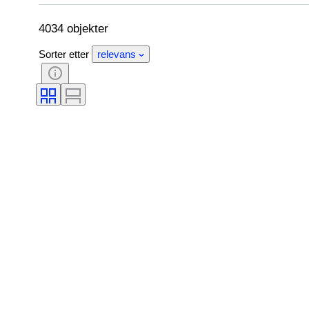
Tegn
Klasse selskap
Samlekort-f
4034 objekter
Sorter etter
relevans