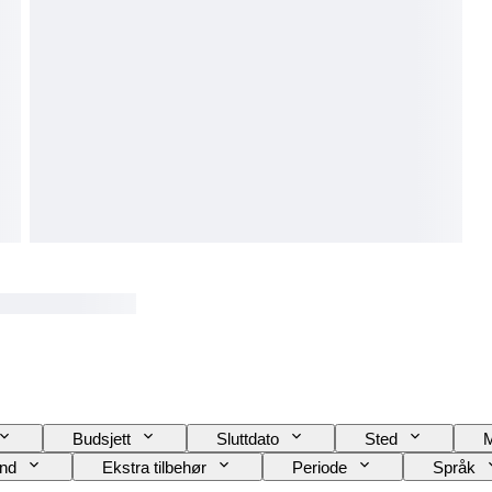
Budsjett
Sluttdato
Sted
and
Ekstra tilbehør
Periode
Språk