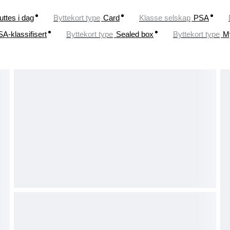
uttes i dag
Byttekort type
Card
Klasse selskap
PSA
A-klassifisert
Byttekort type
Sealed box
Byttekort type
M