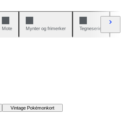
Mote
Mynter og frimerker
Tegneserier
Biler og sy
Vintage Pokémonkort