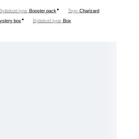
Byttekort type
Booster pack
Tegn
Charizard
ystery box
Byttekort type
Box