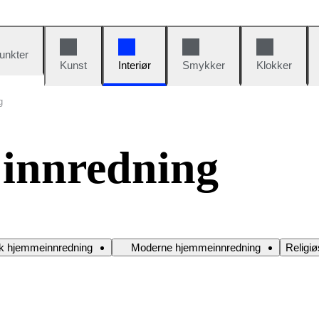
unkter
Kunst
Interiør
Smykker
Klokker
g
 innredning
sk hjemmeinnredning
Moderne hjemmeinnredning
Religiø