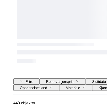
Filtre
Reservasjonspris
Sluttdato
Opprinnelsesland
Materiale
Kjøn
Teknikk
Signatur
Utgave nr
440 objekter