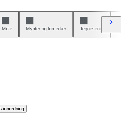
Mote
Mynter og frimerker
Tegneserier
Biler og sy
s innredning