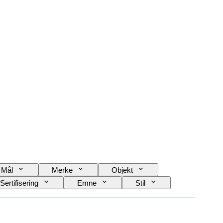
Mål
Merke
Objekt
Sertifisering
Emne
Stil
nal / kopi
Solgt av
Æra