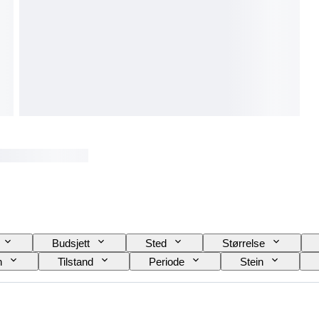
Budsjett
Sted
Størrelse
n
Tilstand
Periode
Stein
Farge
Mineral
Kunstner
Origi