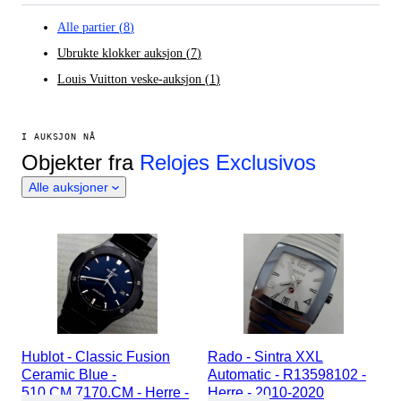
Alle partier
(
8
)
Ubrukte klokker auksjon
(
7
)
Louis Vuitton veske-auksjon
(
1
)
I AUKSJON NÅ
Objekter fra
Relojes Exclusivos
Alle auksjoner
Hublot - Classic Fusion
Rado - Sintra XXL
Ceramic Blue -
Automatic - R13598102 -
510.CM.7170.CM - Herre -
Herre - 2010-2020