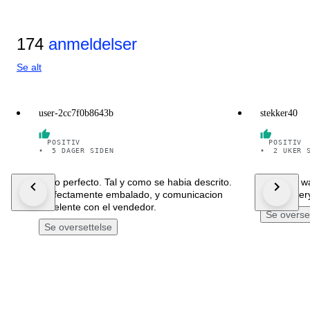
174
anmeldelser
Se alt
user-2cc7f0b8643b
stekker40
POSITIV
POSITIV
•
5 DAGER SIDEN
•
2 UKER 
Todo perfecto. Tal y como se habia descrito.
Beautiful 
Perfectamente embalado, y comunicacion
fast deliver
excelente con el vendedor.
Se overse
Se oversettelse