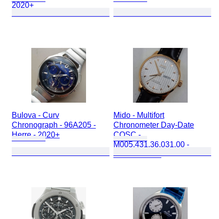
2020+
Bulova - Curv
Mido - Multifort
Chronograph - 96A205 -
Chronometer Day-Date
Herre - 2020+
COSC -
M005.431.36.031.00 -
Herre - 2020+