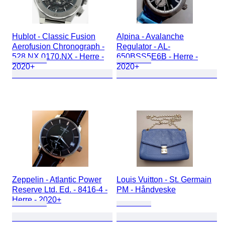
Hublot - Classic Fusion
Alpina - Avalanche
Aerofusion Chronograph -
Regulator - AL-
528.NX.0170.NX - Herre -
650BSS5E6B - Herre -
2020+
2020+
Zeppelin - Atlantic Power
Louis Vuitton - St. Germain
Reserve Ltd. Ed. - 8416-4 -
PM - Håndveske
Herre - 2020+