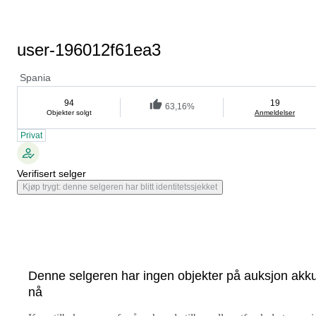
user-196012f61ea3
Spania
94
19
63,16%
Objekter solgt
Anmeldelser
Privat
Verifisert selger
Kjøp trygt: denne selgeren har blitt identitetssjekket
Denne selgeren har ingen objekter på auksjon akku
nå