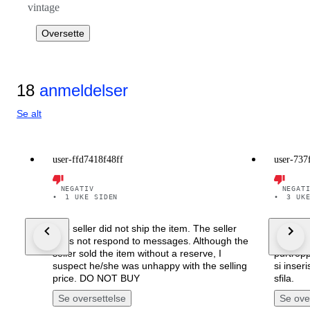
vintage
Oversette
18
anmeldelser
Se alt
user-ffd7418f48ff
user-737
NEGATIV
NEGAT
•
1 UKE SIDEN
•
3 UK
The seller did not ship the item. The seller
Recensio
does not respond to messages. Although the
stato v
seller sold the item without a reserve, I
purtrop
suspect he/she was unhappy with the selling
si inseri
price. DO NOT BUY
sfila.
Se oversettelse
Se ove