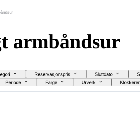
båndsur
t armbåndsur
egori
Reservasjonspris
Sluttdato
S
Periode
Farge
Urverk
Klokkerem