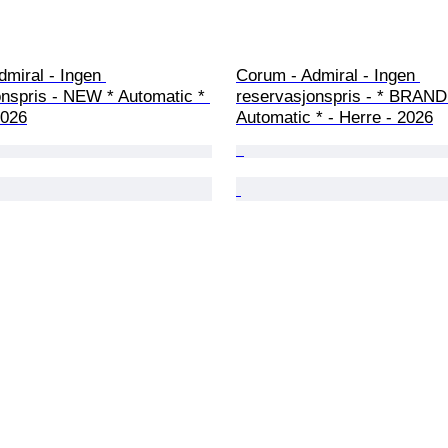
miral - Ingen 
Corum - Admiral - Ingen 
nspris - NEW * Automatic * 
reservasjonspris - * BRAND
2026
Automatic * - Herre - 2026