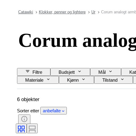
Catawiki
Klokker, penner og lightere
Ur
Corum analogt arm
Corum analog
Filtre
Budsjett
Mål
Kat
Materiale
Kjønn
Tilstand
Eske diameter
Modell
6 objekter
Sorter etter
anbefalte