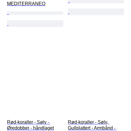
MEDITERRANEO
Rød-koraller - Sølv - 
Rød-koraller - Sølv, 
Øredobber - håndlaget
Gullplattert - Armbånd - 