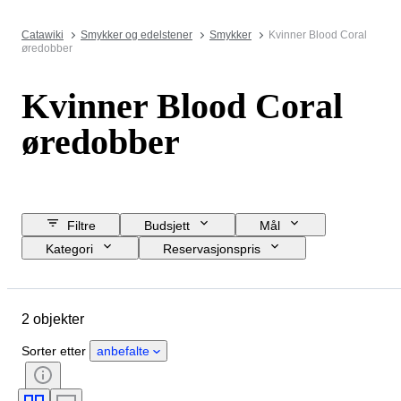
Catawiki
Smykker og edelstener
Smykker
Kvinner Blood Coral
øredobber
Kvinner Blood Coral
øredobber
Filtre
Budsjett
Mål
Kategori
Reservasjonspris
Sluttdato
Sted
Objekt
Materiale
Kjønn
Tilstand
2 objekter
Stein
Sertifisering
Finhet
Æra
Sorter etter
anbefalte