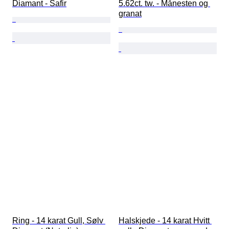
Diamant - Safir
5.62ct. tw. - Månesten og 
granat
Ring - 14 karat Gull, Sølv 
Halskjede - 14 karat Hvitt 