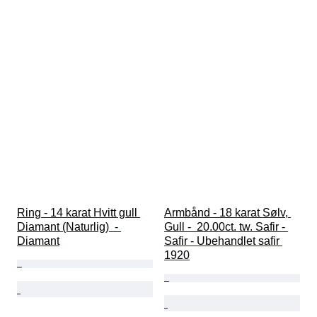
Ring - 14 karat Hvitt gull 
Armbånd - 18 karat Sølv, 
Diamant (Naturlig)  - 
Gull -  20.00ct. tw. Safir - 
Diamant
Safir - Ubehandlet safir 
1920