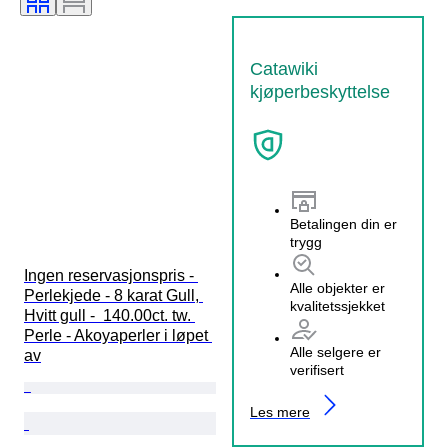
Catawiki
kjøperbeskyttelse
Betalingen din er
trygg
Ingen reservasjonspris - 
Alle objekter er
Perlekjede - 8 karat Gull, 
kvalitetssjekket
Hvitt gull -  140.00ct. tw. 
Perle - Akoyaperler i løpet 
Alle selgere er
av
verifisert
Les mere