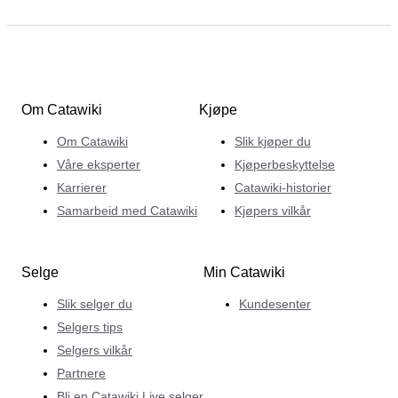
Om Catawiki
Kjøpe
Om Catawiki
Slik kjøper du
Våre eksperter
Kjøperbeskyttelse
Karrierer
Catawiki-historier
Samarbeid med Catawiki
Kjøpers vilkår
Selge
Min Catawiki
Slik selger du
Kundesenter
Selgers tips
Selgers vilkår
Partnere
Bli en Catawiki Live selger