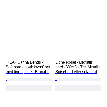
IKEA - Carina Bengs - 
Ligne Roset - Midtstilt 
Sofabord - bjørk kryssfiner 
bord - YOYO - Tre, Metall - 
med finert plate - Brunabo
Spisebord eller sofabord