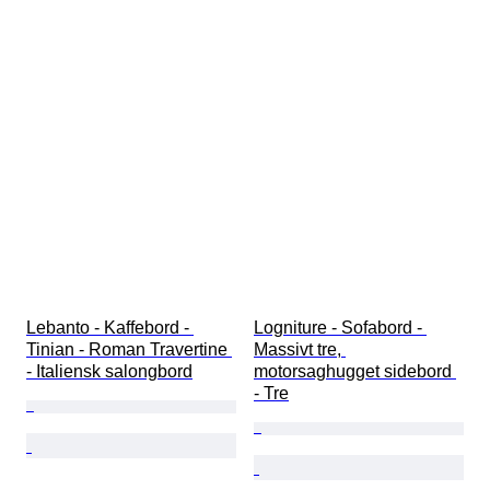
Lebanto - Kaffebord - 
Logniture - Sofabord - 
Tinian - Roman Travertine 
Massivt tre, 
- Italiensk salongbord
motorsaghugget sidebord 
- Tre