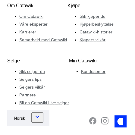
Om Catawiki
Kjøpe
Om Catawiki
Slik kjøper du
Våre eksperter
Kjøperbeskyttelse
Karrierer
Catawiki-historier
Samarbeid med Catawiki
Kjøpers vilkår
Selge
Min Catawiki
Slik selger du
Kundesenter
Selgers tips
Selgers vilkår
Partnere
Bli en Catawiki Live selger