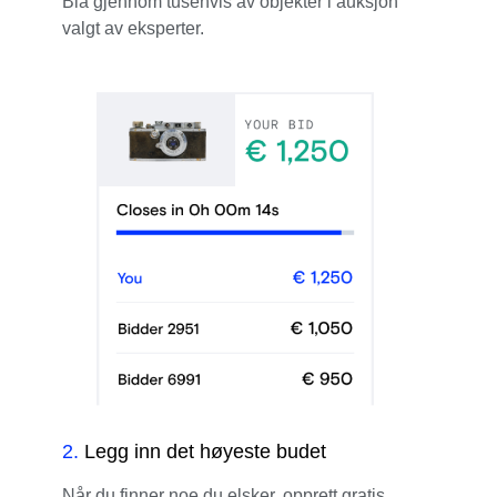
Bla gjennom tusenvis av objekter i auksjon
valgt av eksperter.
2
.
Legg inn det høyeste budet
Når du finner noe du elsker, opprett gratis