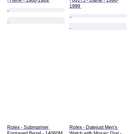
- Herre - 1980-1989 
- 69173 - Dame - 1990-
1999 
Rolex - Submariner 
Rolex - Datejust Men's 
Engraved Bezel - 14060M 
Watch with Mosaic Dial - 