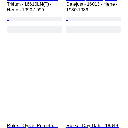
Tritium - 16610LN(T) - 
Datejust - 16013 - Herre - 
Herre - 1990-1999 
1980-1989 
Rolex - Oyster Perpetual 
Rolex - Day-Date - 18349 