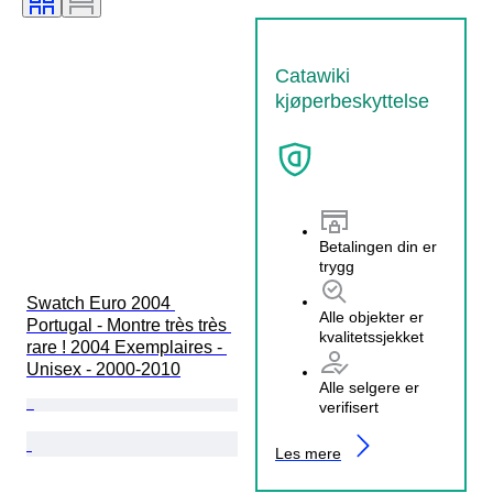
Catawiki
kjøperbeskyttelse
Betalingen din er
trygg
Swatch Euro 2004 
Alle objekter er
Portugal - Montre très très 
kvalitetssjekket
rare ! 2004 Exemplaires - 
Unisex - 2000-2010
Alle selgere er
verifisert
Les mere