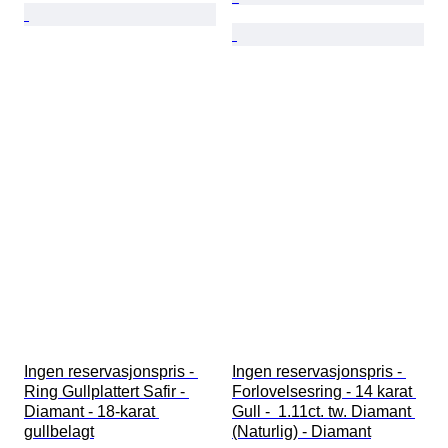
Ingen reservasjonspris - 
Ingen reservasjonspris - 
Ring Gullplattert Safir - 
Forlovelsesring - 14 karat 
Diamant - 18-karat 
Gull -  1.11ct. tw. Diamant 
gullbelagt
(Naturlig) - Diamant