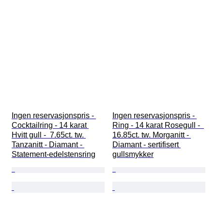
Produktstørrelse
Æra
Modell
Ingen reservasjonspris - 
Ingen reservasjonspris - 
Cocktailring - 14 karat 
Ring - 14 karat Rosegull -  
Hvitt gull -  7.65ct. tw. 
16.85ct. tw. Morganitt - 
Tanzanitt - Diamant - 
Diamant - sertifisert 
Statement-edelstensring
gullsmykker