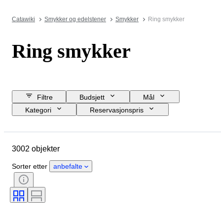
Catawiki
Smykker og edelstener
Smykker
Ring smykker
Ring smykker
Filtre
Budsjett
Mål
Kategori
Reservasjonspris
Sluttdato
Sted
Merke
Objekt
Opprinnelsesland
3002 objekter
Materiale
Kjønn
Tilstand
Stein
Sertifisering
Finhet
Sorter etter
anbefalte
Stil
Snitt
Klarhet
Fargeklasse
Eksakt farge
Diamant type
Edelsten transparent
Behandling
Perleglans