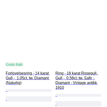
Gratis frakt
Forlovelsesring - 14 karat 
Ring - 18 karat Rosegull, 
Gull -  1.05ct. tw. Diamant 
Gull -  0.58ct. tw. Safir - 
(Naturlig)
Diamant - Vintage antikk 
1910