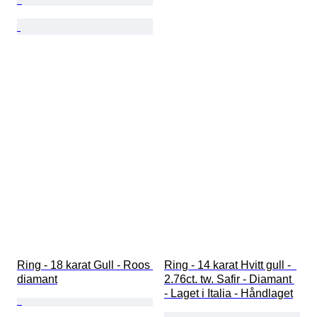
Ring - 18 karat Gull - Roos 
Ring - 14 karat Hvitt gull -  
diamant
2.76ct. tw. Safir - Diamant 
- Laget i Italia - Håndlaget