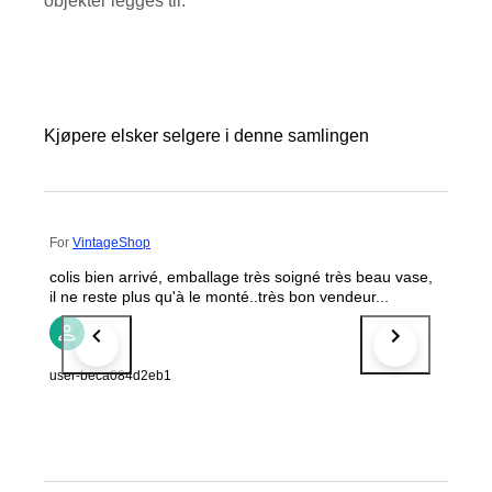
objekter legges til.
Kjøpere elsker selgere i denne samlingen
For
VintageShop
colis bien arrivé, emballage très soigné très beau vase,
il ne reste plus qu'à le monté..très bon vendeur...
user-beca084d2eb1