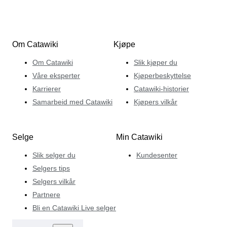
Om Catawiki
Kjøpe
Om Catawiki
Slik kjøper du
Våre eksperter
Kjøperbeskyttelse
Karrierer
Catawiki-historier
Samarbeid med Catawiki
Kjøpers vilkår
Selge
Min Catawiki
Slik selger du
Kundesenter
Selgers tips
Selgers vilkår
Partnere
Bli en Catawiki Live selger