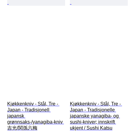
Kjøkkenkniv - Stål, Tre - 
Kjøkkenkniv - Stål, Tre - 
Japan - Tradisjonell 
Japan - Tradisjonelle 
japansk 
japanske yanagiba- og 
grønnsaks-/yanagiba-kniv 
sushi-kniver; innskrift 
吉光/関孫六梅
ukjent / Sushi Katsu