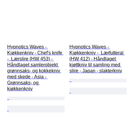
Hypnotics Waves - 
Hypnotics Waves - 
Kjøkkenkniv - Chef's knife 
Kjøkkenkniv -  Lærfutteral 
-  Lærslire (HW 453) - 
(HW 412) - Håndlaget 
Håndlaget samlerobjekt 
kjøttkniv til samling med 
grønnsaks- og kokkekniv 
slire - Japan - slakterkniv
med skede - Asia - 
Grønnsaks- og 
kjøkkenkniv