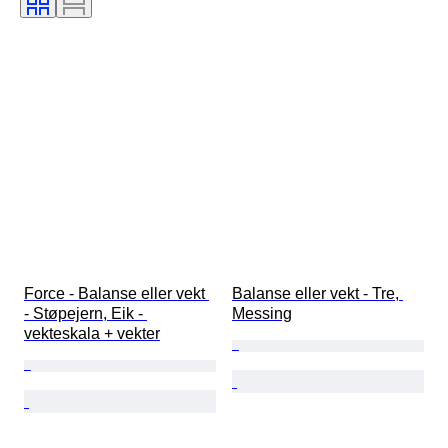
Force - Balanse eller vekt 
Balanse eller vekt - Tre, 
- Støpejern, Eik - 
Messing
vekteskala + vekter