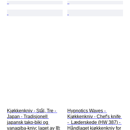
Kjøkkenkniv - Stål, Tre - 
Hypnotics Waves - 
Japan - Tradisjonell 
Kjøkkenkniv - Chef's knife 
japansk tako-biki og 
-  Læderskede (HW 387) - 
yanagiba-kniv; laget av 歌
Håndlaget kjøkkenkniv for 