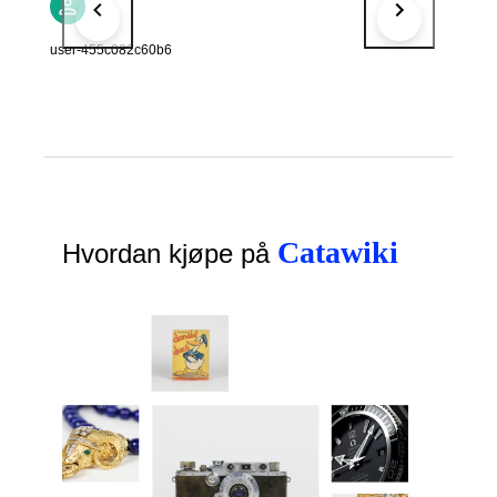
user-455c082c60b6
Catawiki
Hvordan kjøpe på