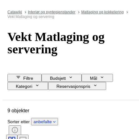
Catawiki
Interiør og pyntegjenstander
Matlaging og kokkelering
Vekt Matlaging og servering
Vekt Matlaging og
servering
Filtre
Budsjett
Mål
Kategori
Reservasjonspris
Sluttdato
Sted
Objekt
Opprinnelsesland
Materiale
9 objekter
Tilstand
Periode
Stil
Farge
Æra
Sorter etter
anbefalte