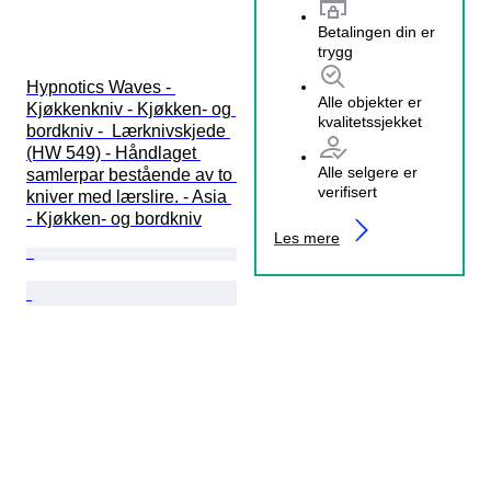
Betalingen din er
trygg
Hypnotics Waves - 
Alle objekter er
Kjøkkenkniv - Kjøkken- og 
kvalitetssjekket
bordkniv -  Lærknivskjede 
(HW 549) - Håndlaget 
Alle selgere er
samlerpar bestående av to 
verifisert
kniver med lærslire. - Asia 
- Kjøkken- og bordkniv
Les mere