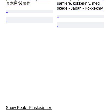
貞木屋/関蔵作
samlere, kokkekniv, med 
skede - Japan - Kokkekniv
Snow Peak - Flaskeåpner 