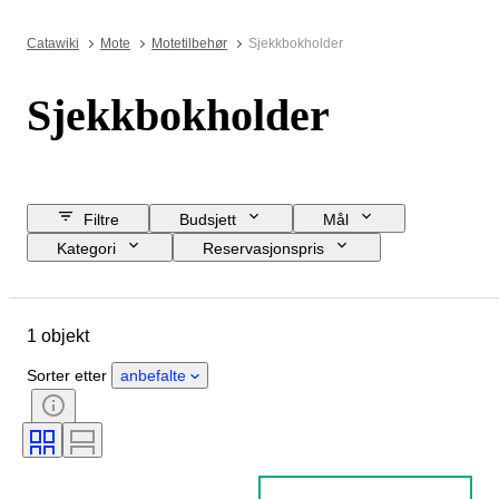
Catawiki
Mote
Motetilbehør
Sjekkbokholder
Sjekkbokholder
Filtre
Budsjett
Mål
Kategori
Reservasjonspris
Sluttdato
Sted
Merke
Objekt
Materiale
Tilstand
1 objekt
Farge
Æra
Sorter etter
anbefalte