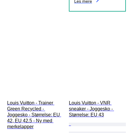
Les mere
Louis Vuitton - Trainer 
Louis Vuitton - VNR 
Green Recycled - 
sneaker - Joggesko - 
Joggesko - Størrelse: EU 
Størrelse: EU 43
42, EU 42.5 - Ny med 
merkelapper