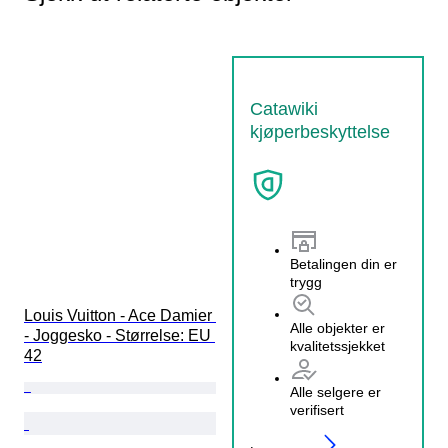
Catawiki
kjøperbeskyttelse
Betalingen din er
trygg
Louis Vuitton - Ace Damier 
Alle objekter er
- Joggesko - Størrelse: EU 
kvalitetssjekket
42
Alle selgere er
verifisert