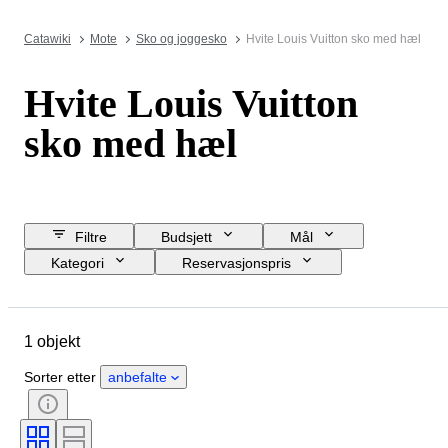
Catawiki
Mote
Sko og joggesko
Hvite Louis Vuitton sko med hæl
Hvite Louis Vuitton
sko med hæl
Filtre
Budsjett
Mål
Kategori
Reservasjonspris
Sluttdato
Sted
Merke
Objekt
Opprinnelsesland
1 objekt
Materiale
Kjønn
Tilstand
Farge
Æra
Skostørrelse
Sorter etter
anbefalte