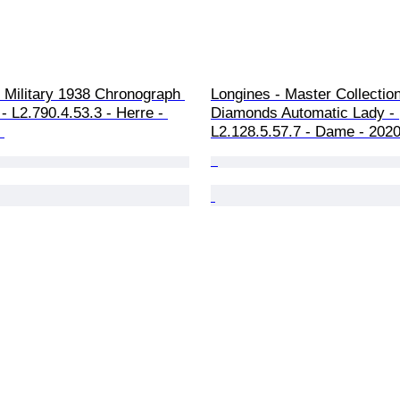
 Military 1938 Chronograph 
Longines - Master Collectio
- L2.790.4.53.3 - Herre - 
Diamonds Automatic Lady - 
 
L2.128.5.57.7 - Dame - 202