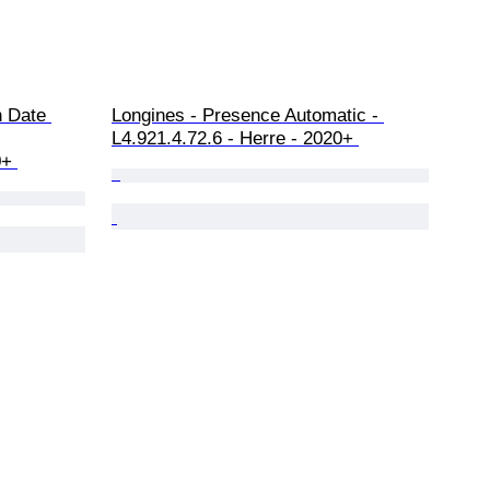
n Date 
Longines - Presence Automatic - 
L4.921.4.72.6 - Herre - 2020+ 
0+ 