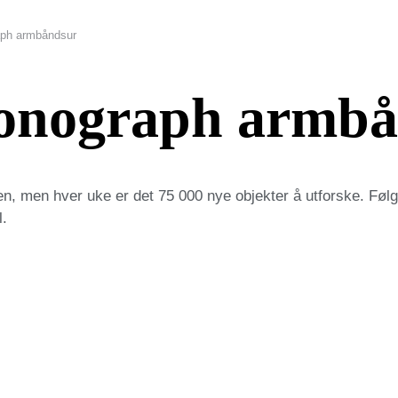
aph armbåndsur
onograph armb
gen, men hver uke er det 75 000 nye objekter å utforske. Føl
l.