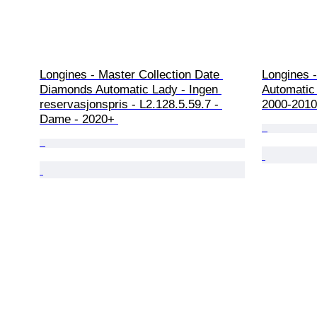
Longines - Master Collection Date 
Longines -
Diamonds Automatic Lady - Ingen 
Automatic 
reservasjonspris - L2.128.5.59.7 - 
2000-2010
Dame - 2020+ 