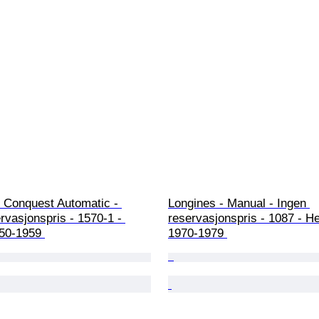
 Conquest Automatic - 
Longines - Manual - Ingen 
rvasjonspris - 1570-1 - 
reservasjonspris - 1087 - He
950-1959 
1970-1979 