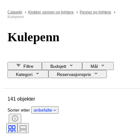
Catawiki
Klokker, penner og lightere
Penner og lightere
Kulepenn
Kulepenn
Filtre
Budsjett
Mål
Kategori
Reservasjonspris
Kjøp nå
Sluttdato
Sted
Merke
Objekt
141 objekter
Opprinnelsesland
Materiale
Tilstand
Periode
Æra
Sorter etter
anbefalte
Spiss-størrelse
Modell