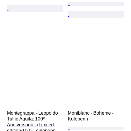
Montegrappa - Leopoldo 
Montblanc - Boheme - 
Tullio Aquila: 100º 
Kulepenn
Anniversario - (Limited 
edition/100) - Kulepenn