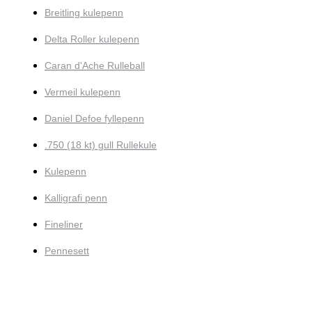
Breitling kulepenn
Delta Roller kulepenn
Caran d'Ache Rulleball
Vermeil kulepenn
Daniel Defoe fyllepenn
.750 (18 kt) gull Rullekule
Kulepenn
Kalligrafi penn
Fineliner
Pennesett