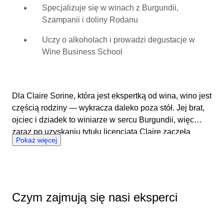
W serwisie Catawiki Claire lubi pogłębiać swoją wiedzę
Specjalizuje się w winach z Burgundii,
i odkrywać nowe perełki. Swoją wiedzę, począwszy od
Szampanii i doliny Rodanu
produkcji po marketing, sprzedaż i wydarzenia,
wykorzystuje, aby tworzyć prawdziwe, korzystne dla obu
Uczy o alkoholach i prowadzi degustacje w
stron transakcje między nabywcami i sprzedawcami.
Wine Business School
Oprócz wina, jej pasją jest także wszystko, co ma
związek z whisky.
Dla Claire Sorine, która jest ekspertką od wina, wino jest
częścią rodziny — wykracza daleko poza stół. Jej brat,
ojciec i dziadek to winiarze w sercu Burgundii, więc
zaraz po uzyskaniu tytułu licencjata Claire zaczęła
Pokaż więcej
studiować wino, enologię i uprawę winorośli, aby
poszerzyć swoją wiedzę i rozwijać odziedziczoną pasję.
Jako wieczna studentka swojej pasji pracowała u
siedmiu różnych winiarzy od 18\. roku życia — ucząc się
wszystkiego o świecie wina, ze specjalizacją w winach
Czym zajmują się nasi eksperci
pochodzących z Burgundii i Szampanii oraz doliny
Rodanu. Najlepsi eksperci pozostają skromni, więc