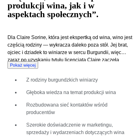
produkcji wina, jak i w
aspektach społecznych”.
Dla Claire Sorine, która jest ekspertką od wina, wino jest
częścią rodziny — wykracza daleko poza stół. Jej brat,
ojciec i dziadek to winiarze w sercu Burgundii, więc
zaraz po uzyskaniu tytułu licencjata Claire zaczęła
Pokaż więcej
studiować wino, enologię i uprawę winorośli, aby
poszerzyć swoją wiedzę i rozwijać odziedziczoną pasję.
Z rodziny burgundzkich winiarzy
Jako wieczna studentka swojej pasji pracowała u
siedmiu różnych winiarzy od 18\. roku życia — ucząc się
Głęboka wiedza na temat produkcji wina
wszystkiego o świecie wina, ze specjalizacją w winach
pochodzących z Burgundii i Szampanii oraz doliny
Rozbudowana sieć kontaktów wśród
Rodanu. Najlepsi eksperci pozostają skromni, więc
producentów
Claire tak naprawdę nie utożsamiałaby się z nimi; na
Szerokie doświadczenie w marketingu,
świecie jest zbyt wiele win i twierdzi, że nie da się
sprzedaży i wydarzeniach dotyczących wina
poznać wszystkiego, każdej nazwy, każdego rocznika.