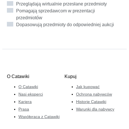
Claire tak naprawdę nie utożsamiałaby się z nimi; na
Przeglądają wirtualnie przesłane przedmioty
świecie jest zbyt wiele win i twierdzi, że nie da się
Pomagają sprzedawcom w prezentacji
poznać wszystkiego, każdej nazwy, każdego rocznika.
przedmiotów
W serwisie Catawiki Claire lubi pogłębiać swoją wiedzę
Dopasowują przedmioty do odpowiedniej aukcji
i odkrywać nowe perełki. Swoją wiedzę, począwszy od
produkcji po marketing, sprzedaż i wydarzenia,
wykorzystuje, aby tworzyć prawdziwe, korzystne dla obu
stron transakcje między nabywcami i sprzedawcami.
Oprócz wina, jej pasją jest także wszystko, co ma
związek z whisky.
O Catawiki
Kupuj
O Catawiki
Jak kupować
Nasi eksperci
Ochrona nabywców
Kariera
Historie Catawiki
Prasa
Warunki dla nabywcy
Współpraca z Catawiki