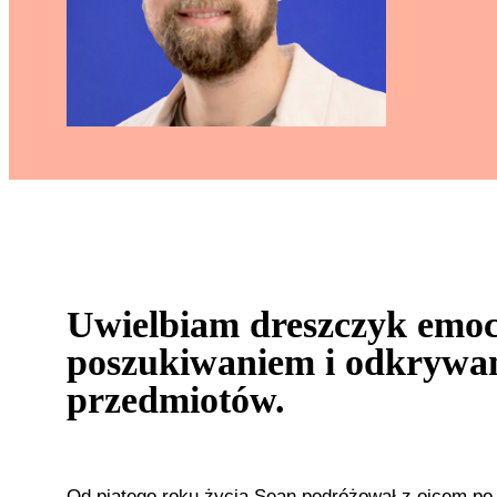
Uwielbiam dreszczyk emoc
poszukiwaniem i odkrywa
przedmiotów.
Od piątego roku życia Sean podróżował z ojcem po W