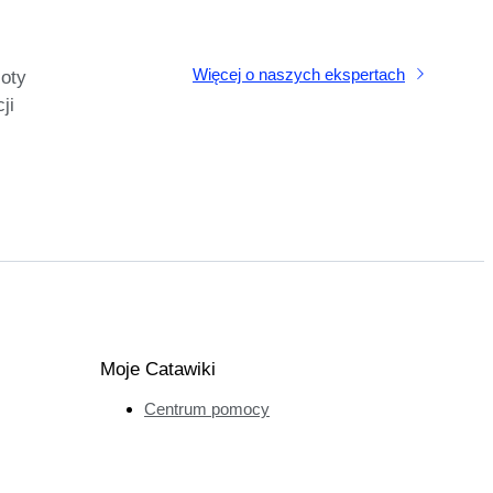
Więcej o naszych ekspertach
oty
ji
Moje Catawiki
Centrum pomocy