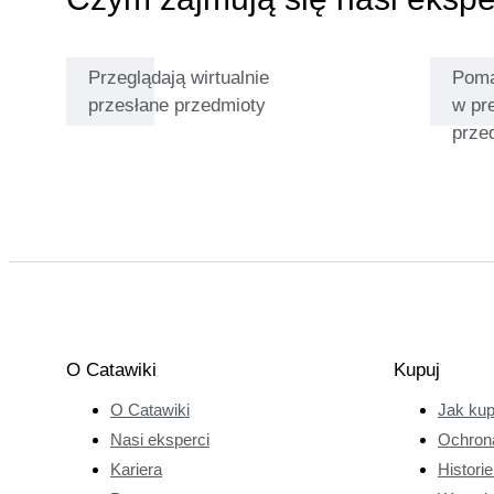
pchle targi. Te
wczesne
Przeglądają wirtualnie
Poma
doświadczenia
przesłane przedmioty
w pr
podsyciły jego
prze
miłość do
kolekcjonowania
i emocje
związane z
odkrywaniem
rzadkich
przedmiotów.
Dzięki 12-
letniemu
O Catawiki
Kupuj
doświadczeniu w
O Catawiki
Jak ku
kierowaniu
działem zabawek
Nasi eksperci
Ochron
i juwenaliów w
Kariera
Histori