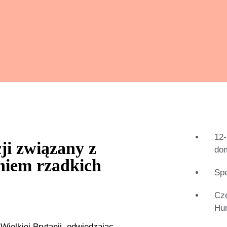
12-
ji związany z
do
niem rzadkich
Spe
Czę
Hun
ielkiej Brytanii, odwiedzając