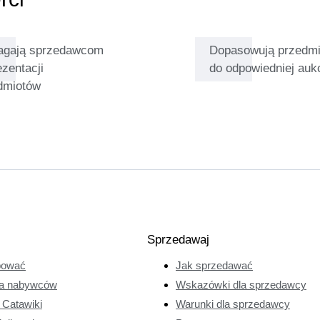
gają sprzedawcom
Dopasowują przedmi
ezentacji
do odpowiedniej aukc
dmiotów
Sprzedawaj
pować
Jak sprzedawać
a nabywców
Wskazówki dla sprzedawcy
e Catawiki
Warunki dla sprzedawcy