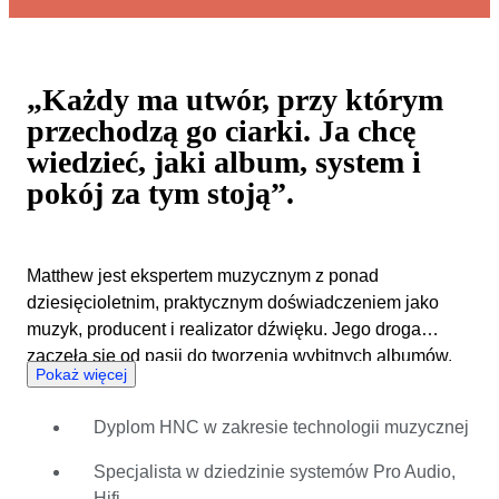
„Każdy ma utwór, przy którym
przechodzą go ciarki. Ja chcę
wiedzieć, jaki album, system i
pokój za tym stoją”.
Matthew jest ekspertem muzycznym z ponad
dziesięcioletnim, praktycznym doświadczeniem jako
muzyk, producent i realizator dźwięku. Jego droga
zaczęła się od pasji do tworzenia wybitnych albumów.
Pokaż więcej
Pracował jako technik gitarowy w wieku 17 lat oraz
realizator dźwięku na koncertach i w studiu w wieku 21
Dyplom HNC w zakresie technologii muzycznej
lat. Posiada dyplom HNC z technologii muzycznej.
Specjalizuje się w rozwiązaniach Pro Audio, systemach
Specjalista w dziedzinie systemów Pro Audio,
Hi-Fi oraz gitarach Gibson z ery Norlin, a szczególnie
Hifi