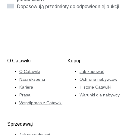
łączy ludzi poprzez ich wspólne zainteresowania,
Dopasowują przedmioty do odpowiedniej aukcji
wierząc, że zrozumienie i wzajemny szacunek są
kluczowe przy kupnie i sprzedaży sprzętu, z którym
wiążą się osobiste emocje.
O Catawiki
Kupuj
O Catawiki
Jak kupować
Nasi eksperci
Ochrona nabywców
Kariera
Historie Catawiki
Prasa
Warunki dla nabywcy
Współpraca z Catawiki
Sprzedawaj
Jak sprzedawać