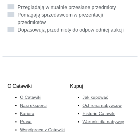
zaufania. Pasjonuje się opowiadaniem historii i patrzy
Przeglądają wirtualnie przesłane przedmioty
na każdy wystawiany przedmiot nie tylko jak na rzecz,
Pomagają sprzedawcom w prezentacji
ale jak na część kulturowej pamięci. Łącząc wiedzę o
przedmiotów
rynku z prawdziwym zaangażowaniem, dba o to, aby
Dopasowują przedmioty do odpowiedniej aukcji
każdy przedmiot trafił do właściwych odbiorców i został
odpowiednio doceniony.
O Catawiki
Kupuj
O Catawiki
Jak kupować
Nasi eksperci
Ochrona nabywców
Kariera
Historie Catawiki
Prasa
Warunki dla nabywcy
Współpraca z Catawiki