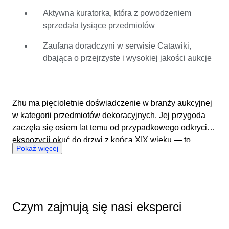
zaufania. Pasjonuje się opowiadaniem historii i patrzy
Aktywna kuratorka, która z powodzeniem
na każdy wystawiany przedmiot nie tylko jak na rzecz,
sprzedała tysiące przedmiotów
ale jak na część kulturowej pamięci. Łącząc wiedzę o
rynku z prawdziwym zaangażowaniem, dba o to, aby
Zaufana doradczyni w serwisie Catawiki,
każdy przedmiot trafił do właściwych odbiorców i został
dbająca o przejrzyste i wysokiej jakości aukcje
odpowiednio doceniony.
Zhu ma pięcioletnie doświadczenie w branży aukcyjnej
w kategorii przedmiotów dekoracyjnych. Jej przygoda
zaczęła się osiem lat temu od przypadkowego odkrycia
ekspozycji okuć do drzwi z końca XIX wieku — to
Pokaż więcej
wydarzenie zamieniło ciekawość w powołanie. Jako
aktywna kuratorka badała, weryfikowała autentyczność i
z powodzeniem sprzedawała tysiące dekoracyjnych
przedmiotów vintage, dzięki czemu wypracowała dobre
wyczucie rynku i jego realiów. Jej doświadczenie jest w
Czym zajmują się nasi eksperci
pełni związane z serwisem Catawiki, dzięki czemu
dobrze rozumie jego charakter i wysokie standardy