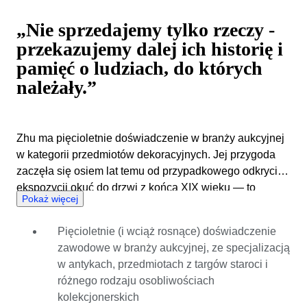
„Nie sprzedajemy tylko rzeczy -
przekazujemy dalej ich historię i
pamięć o ludziach, do których
należały.”
Zhu ma pięcioletnie doświadczenie w branży aukcyjnej
w kategorii przedmiotów dekoracyjnych. Jej przygoda
zaczęła się osiem lat temu od przypadkowego odkrycia
ekspozycji okuć do drzwi z końca XIX wieku — to
Pokaż więcej
wydarzenie zamieniło ciekawość w powołanie. Jako
aktywna kuratorka badała, weryfikowała autentyczność i
Pięcioletnie (i wciąż rosnące) doświadczenie
z powodzeniem sprzedawała tysiące dekoracyjnych
zawodowe w branży aukcyjnej, ze specjalizacją
przedmiotów vintage, dzięki czemu wypracowała dobre
w antykach, przedmiotach z targów staroci i
wyczucie rynku i jego realiów. Jej doświadczenie jest w
różnego rodzaju osobliwościach
pełni związane z serwisem Catawiki, dzięki czemu
kolekcjonerskich
dobrze rozumie jego charakter i wysokie standardy