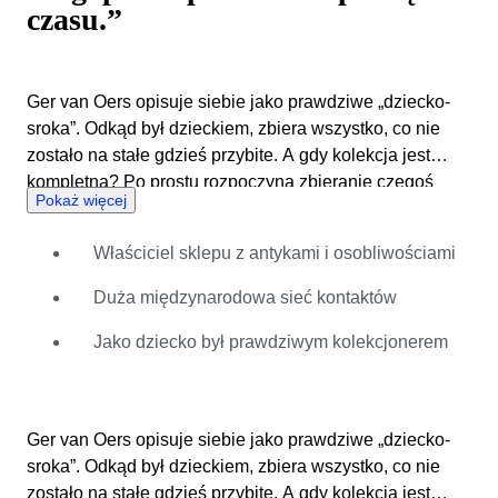
czasu.”
Ger van Oers opisuje siebie jako prawdziwe „dziecko-
sroka”. Odkąd był dzieckiem, zbiera wszystko, co nie
zostało na stałe gdzieś przybite. A gdy kolekcja jest
kompletna? Po prostu rozpoczyna zbieranie czegoś
Pokaż więcej
innego. Jedynie jego kolekcja długopisów przetrwała
próbę czasu. Dzięki kolekcjonowaniu i sprzedawaniu
Właściciel sklepu z antykami i osobliwościami
Ger rozwinął w sobie prawdziwy instynkt handlarza.
Przez lata był właścicielem kwitnącego internetowego
Duża międzynarodowa sieć kontaktów
interesu związanego z długopisami, a w późniejszym
czasie otworzył własny sklep z antykami i
Jako dziecko był prawdziwym kolekcjonerem
osobliwościami. Długopisy jednak będą zawsze
najbliżej jego serca. Ger wiec jest idealnym licytatorem
aukcji „Długopisy i przyrządy do pisania”, której oferta
Ger van Oers opisuje siebie jako prawdziwe „dziecko-
jest bogata w liczne interesujące towary na sprzedaż.
sroka”. Odkąd był dzieckiem, zbiera wszystko, co nie
Pióra wieczne Montblanc są szczególnie pożądane.
zostało na stałe gdzieś przybite. A gdy kolekcja jest