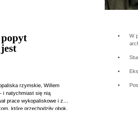
 popyt
W p
arc
jest
Stu
Eks
Pos
opaliska rzymskie, Willem
 i natychmiast się nią
ał prace wykopaliskowe i z
kom, które przechodziły obok.
 i aukcje poświęcone monetom i
 studiów z zakresu egiptologii
Oudheden (Narodowym Muzeum