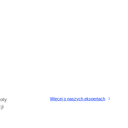
Więcej o naszych ekspertach
oty
ji