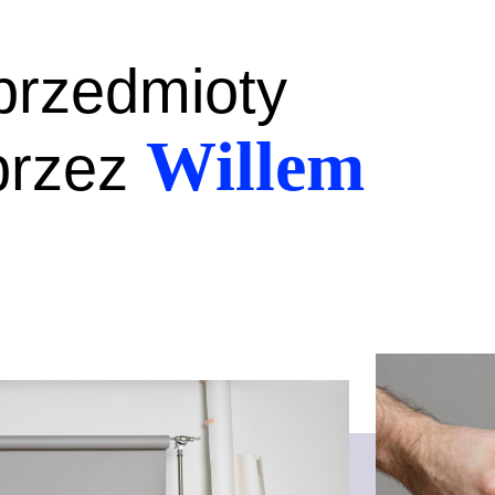
 przedmioty
Willem
przez