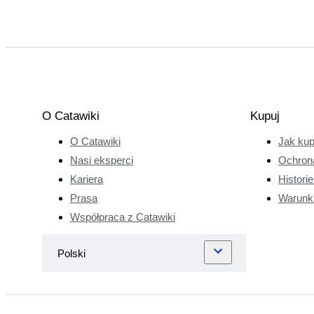
wykopaliskowe
i z bliska
przyglądał się
monetom oraz
innym
znaleziskom,
które
O Catawiki
Kupuj
przechodziły
O Catawiki
Jak ku
obok. Wkrótce
zaczął
Nasi eksperci
Ochron
odwiedzać
Kariera
Histori
wszystkie
Prasa
Warunk
możliwe targi i
Współpraca z Catawiki
aukcje
poświęcone
monetom i
archeologii, by
zbudować