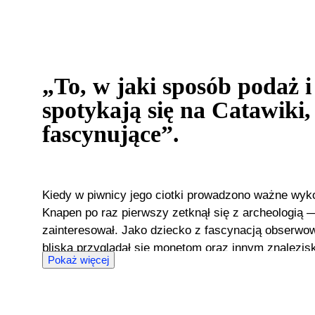
„To, w jaki sposób podaż i
spotykają się na Catawiki, 
fascynujące”.
Kiedy w piwnicy jego ciotki prowadzono ważne wyk
Knapen po raz pierwszy zetknął się z archeologią —
zainteresował. Jako dziecko z fascynacją obserwow
bliska przyglądał się monetom oraz innym znalezis
Pokaż więcej
Wkrótce zaczął odwiedzać wszystkie możliwe targi
archeologii, by zbudować własną kolekcję. Po latach
oraz pracy wolontariackiej w Rijksmuseum van 