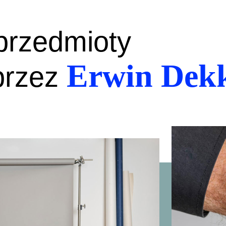
 przedmioty
Erwin Dek
przez