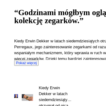
“Godzinami mógłbym oglą
kolekcję zegarków.”
Kiedy Erwin Dekker w latach siedemdziesiątych otr
Perregaux, jego zainteresowanie zegarkami od raz
wspaniałym mechanizmem, który wprawia w ruch wsk
więcej zegarków. Dzięki temu bardziej zainteresował
Pokaż więcej
czasem uzależnił się od handlu. W latach osiemdzi
własny biznes z antykami w Hadze. Kilka lat później,
ale jego zamiłowanie do zegarków nie minęło. Obecn
zegarkach. Erwin Dekker cieszy się, że może w pełni wykorzystać swoje
Kiedy Erwin
doświadczenie w Catawiki. Nie tylko oceniając zega
Dekker w latach
sprzedawcom w zaprezentowaniu ich towarów. Dosko
siedemdziesiątych
mogą mieć ogromny wpływ na powodzenie lub niepowodz
otrzymał od ojca