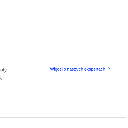
Więcej o naszych ekspertach
oty
ji