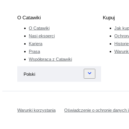
uzależnił się od
handlu. W latach
osiemdziesiątych,
O Catawiki
Kupuj
Erwin Dekker
O Catawiki
Jak ku
otworzył własny
biznes z antykami
Nasi eksperci
Ochron
w Hadze. Kilka lat
Kariera
Histori
później, wybrał
Prasa
Warunk
stabilną, stałą
Współpraca z Catawiki
pracę, ale jego
zamiłowanie do
zegarków nie
minęło. Obecnie w
pełni koncentruje
się na zegarkach.
Erwin Dekker
Warunki korzystania
Oświadczenie o ochronie danych i
cieszy się, że
może w pełni