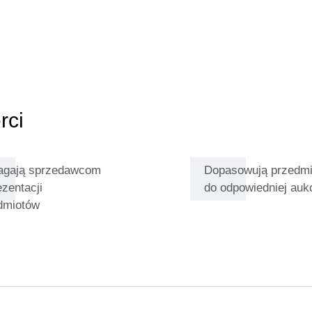
ych dobrych zdjęć lub
o tworzenia pięknych aukcji,
ej lśniącymi zegarkami marki
rci
gają sprzedawcom
Dopasowują przedmi
ezentacji
do odpowiedniej aukc
dmiotów