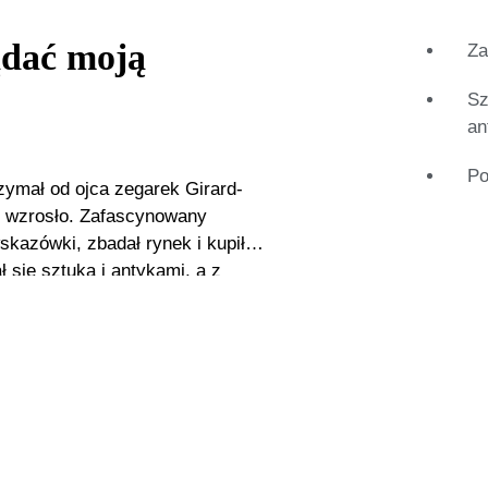
dać moją
Za
Sz
an
Po
zymał od ojca zegarek Girard-
u wzrosło. Zafascynowany
azówki, zbadał rynek i kupił
 się sztuką i antykami, a z
esiątych, Erwin Dekker otworzył
 wybrał stabilną, stałą pracę,
ie w pełni koncentruje się na
rki, ale również doradzając
nale wie o tym, że zdjęcia
enie sprzedaży. Z tego