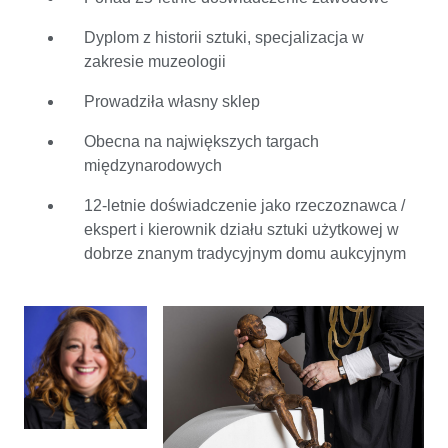
Podjęcie studiów z historii sztuki ze specjalizacją z
zakresu muzeologii wydawało jej się więc idealną
Dyplom z historii sztuki, specjalizacja w
decyzją. Po studiach Annick wyjechała do Stanów
zakresie muzeologii
Zjednoczonych, gdzie pracowała w muzeum, po czym
wróciła do Holandii, gdzie przez pewien okres
Prowadziła własny sklep
pracowała jako rekwizytor filmowy. Dodatkowo Annick
Obecna na największych targach
przez 12 lat była rzeczoznawcą/ekspertką i
międzynarodowych
kierownikiem działu sztuki użytkowej w dobrze znanym
tradycyjnym domu aukcyjnym (Glerum Auctioneers).
12-letnie doświadczenie jako rzeczoznawca /
Następnie Annick van Itallie otworzyła swój własny
ekspert i kierownik działu sztuki użytkowej w
sklep w Amsterdamie przy Spiegelgracht. Nazwała go
dobrze znanym tradycyjnym domu aukcyjnym
swoim „Gabinetem osobliwości” (Cabinet of Curiosities).
Obecnie drzwi jej sklepu są już zamknięte, ale dzięki
niemu wciąż odwiedza międzynarodowe targi sztuki, co
nadal przynosi jej duże zyski. Na Catawiki, wiedza i
kreatywność Annick łączą się w idealny sposób. Dzięki
swojemu doświadczeniu jako rzeczoznawca i
sprzedawca, Annick dokładnie zna wartość
przedmiotów i wie, na co jest popyt w danym momencie.