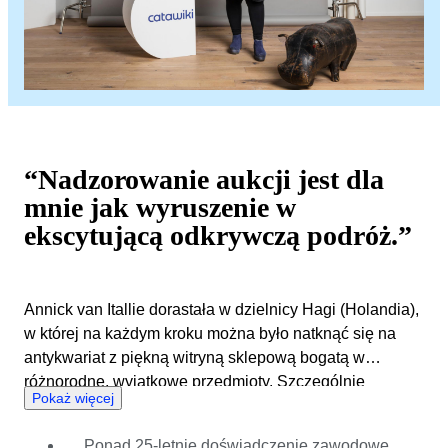
“Nadzorowanie aukcji jest dla
mnie jak wyruszenie w
ekscytującą odkrywczą podróż.”
Annick van Itallie dorastała w dzielnicy Hagi (Holandia),
w której na każdym kroku można było natknąć się na
antykwariat z piękną witryną sklepową bogatą w
różnorodne, wyjątkowe przedmioty. Szczególnie
Pokaż więcej
fascynował ją sposób, w jaki prezentowano te
przedmioty i jak bardzo miał on wpływ na ich odbiór.
Ponad 25-letnie doświadczenie zawodowe