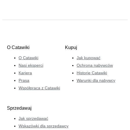
stojącej za danym przedmiotem. Uwielbia rozważać kto
go stworzył, jaki ma kontekst historyczny i w jaki sposób
ktoś go przechowywał, aby obecnie był w tak dobrym
stanie. Ruth uwielbia współpracować z nabywcami,
sprzedawcami i innymi ekspertami, którzy podzielają jej
zamiłowanie do archeologii.
O Catawiki
Kupuj
O Catawiki
Jak kupować
Nasi eksperci
Ochrona nabywców
Kariera
Historie Catawiki
Prasa
Warunki dla nabywcy
Współpraca z Catawiki
Sprzedawaj
Jak sprzedawać
Wskazówki dla sprzedawcy