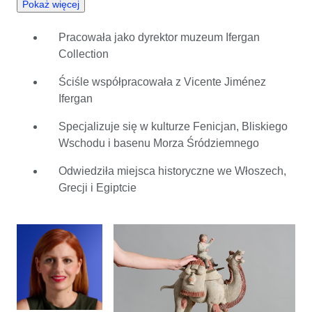
Pokaż więcej
zdobyła głęboką wiedzę o budynkach, zarówno tych
nowoczesnych, jak i zabytkowych. Podczas studiów
Pracowała jako dyrektor muzeum Ifergan
zanurzyła się w wiedzę o kulturach starożytnych. Ruth
Collection
podróżowała do Włoch, Grecji i Egiptu, gdzie miała
okazję z bliska zobaczyć wszystkie ważne obiekty
Ściśle współpracowała z Vicente Jiménez
archeologiczne. W 2017 roku Ruth rozpoczęła pracę
Ifergan
jako dyrektor muzeum Ifergan Collection w Maladze
(Hiszpania). W tym czasie współpracowała ściśle z
Specjalizuje się w kulturze Fenicjan, Bliskiego
Vicente Jiménez Ifergan, który jest znanym
Wschodu i basenu Morza Śródziemnego
kolekcjonerem starożytnych dzieł sztuki. Jako ekspert
Odwiedziła miejsca historyczne we Włoszech,
Catawiki, Ruth czerpie radość z odgadywania historii
Grecji i Egiptcie
stojącej za danym przedmiotem. Uwielbia rozważać kto
go stworzył, jaki ma kontekst historyczny i w jaki sposób
ktoś go przechowywał, aby obecnie był w tak dobrym
stanie. Ruth uwielbia współpracować z nabywcami,
sprzedawcami i innymi ekspertami, którzy podzielają jej
zamiłowanie do archeologii.