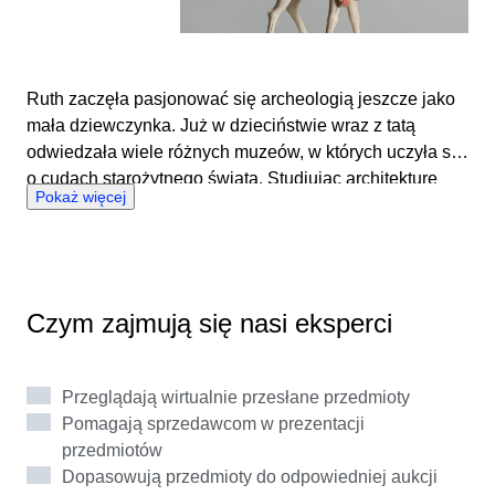
Ruth zaczęła pasjonować się archeologią jeszcze jako
mała dziewczynka. Już w dzieciństwie wraz z tatą
odwiedzała wiele różnych muzeów, w których uczyła się
o cudach starożytnego świata. Studiując architekturę
Pokaż więcej
zdobyła głęboką wiedzę o budynkach, zarówno tych
nowoczesnych, jak i zabytkowych. Podczas studiów
zanurzyła się w wiedzę o kulturach starożytnych. Ruth
podróżowała do Włoch, Grecji i Egiptu, gdzie miała
okazję z bliska zobaczyć wszystkie ważne obiekty
Czym zajmują się nasi eksperci
archeologiczne. W 2017 roku Ruth rozpoczęła pracę
jako dyrektor muzeum Ifergan Collection w Maladze
(Hiszpania). W tym czasie współpracowała ściśle z
Przeglądają wirtualnie przesłane przedmioty
Vicente Jiménez Ifergan, który jest znanym
Pomagają sprzedawcom w prezentacji
kolekcjonerem starożytnych dzieł sztuki. Jako ekspert
przedmiotów
Catawiki, Ruth czerpie radość z odgadywania historii
Dopasowują przedmioty do odpowiedniej aukcji