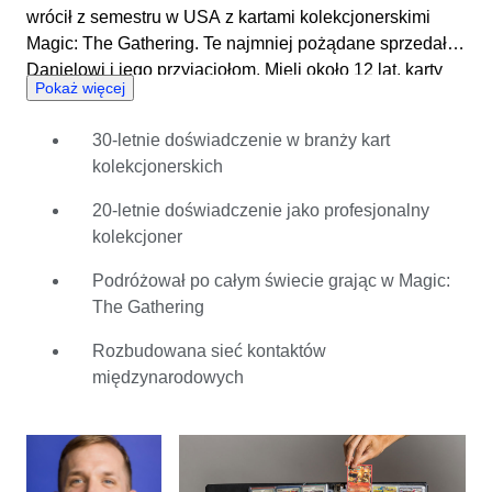
wrócił z semestru w USA z kartami kolekcjonerskimi
Magic: The Gathering. Te najmniej pożądane sprzedał
Danielowi i jego przyjaciołom. Mieli około 12 lat, karty
Pokaż więcej
były w języku angielskim i nie mieli pojęcia, co robią, ale
to nie psuło im zabawy. Daniel był zachwycony
30-letnie doświadczenie w branży kart
wyszukanymi dziełami fantasy, wyobrażając sobie, jak
kolekcjonerskich
te stworzenia i magiczne zaklęcia odegrałyby się w
prawdziwym życiu. Być może nie śmiał marzyć o tym, że
20-letnie doświadczenie jako profesjonalny
to hobby może stać się jego chlebem powszednim.
kolekcjoner
Pasja Daniela do kart kolekcjonerskich i gatunku fantasy
stopniowo rozszerzyła się na wszystkie elementy
Podróżował po całym świecie grając w Magic:
popkultury. Od gier wideo po zegarki, filmy i japońską
The Gathering
mangę – wraz ze wzrostem kolekcji Daniela rosła jego
Rozbudowana sieć kontaktów
wiedza. Podróżował po całym świecie, aby grać w
międzynarodowych
Magic: The Gathering i zaczął profesjonalnie
handlować, budując solidną międzynarodową sieć
kontaktów złożoną z innych entuzjastów. Poza intuicją
co do kart kolekcjonerskich i kultowych zabawek, Daniel
specjalizuje się w dziwnych znaleziskach, takich jak