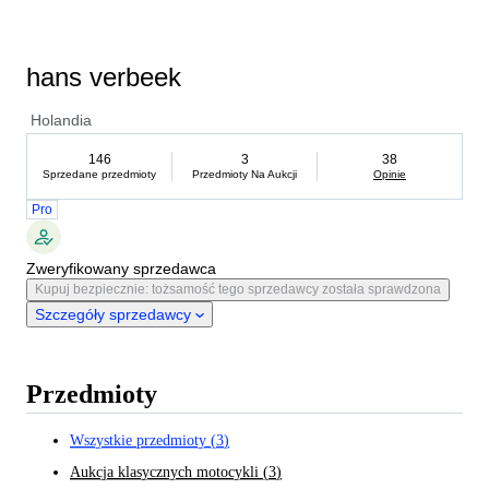
hans verbeek
Holandia
146
3
38
Sprzedane przedmioty
Przedmioty Na Aukcji
Opinie
Pro
Zweryfikowany sprzedawca
Kupuj bezpiecznie: tożsamość tego sprzedawcy została sprawdzona
Szczegóły sprzedawcy
Przedmioty
Wszystkie przedmioty
(
3
)
Aukcja klasycznych motocykli
(
3
)