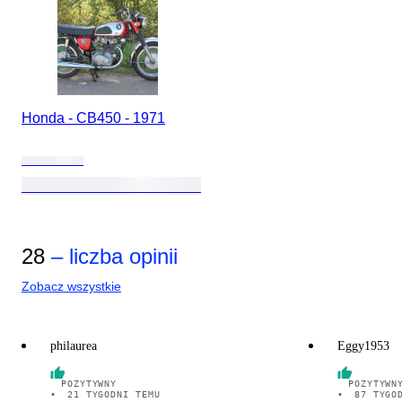
Honda - CB450 - 1971
28
– liczba opinii
Zobacz wszystkie
philaurea
Eggy1953
POZYTYWNY
POZYTYWN
•
21 TYGODNI TEMU
•
87 TYGO