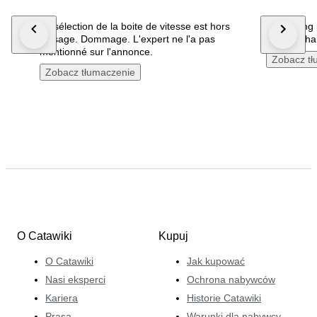
La sélection de la boite de vitesse est hors
Everything 
d'usage. Dommage. L'expert ne l'a pas
object. Tha
mentionné sur l'annonce.
Zobacz tł
Zobacz tłumaczenie
O Catawiki
Kupuj
O Catawiki
Jak kupować
Nasi eksperci
Ochrona nabywców
Kariera
Historie Catawiki
Prasa
Warunki dla nabywcy