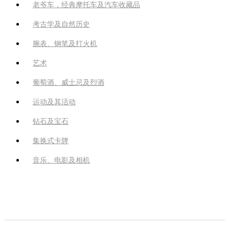
老爷车，经典摩托车及汽车收藏品
考古学及自然历史
腕表、钢笔及打火机
艺术
葡萄酒、威士忌及烈酒
运动及其活动
钻石及宝石
集换式卡牌
音乐、电影及相机