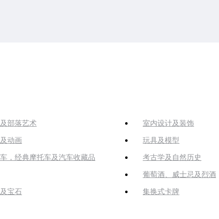
及部落艺术
室内设计及装饰
及动画
玩具及模型
车，经典摩托车及汽车收藏品
考古学及自然历史
葡萄酒、威士忌及烈酒
及宝石
集换式卡牌