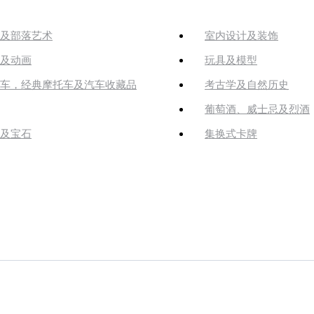
及部落艺术
室内设计及装饰
及动画
玩具及模型
车，经典摩托车及汽车收藏品
考古学及自然历史
葡萄酒、威士忌及烈酒
及宝石
集换式卡牌