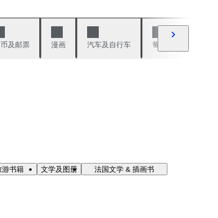
硬币及邮票
漫画
汽车及自行车
葡萄酒及烈性酒
旅游书籍
文学及图册
法国文学 & 插画书