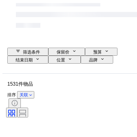
筛选条件
保留价
预算
结束日期
位置
品牌
物品
原产国
材质
状态
其他
时期
1531件物品
课题
款式
颜色
比例
监控
电源
排序
关联
铁路公司
时代
原创作品／复制品