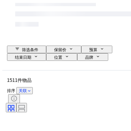
筛选条件
保留价
预算
结束日期
位置
品牌
物品
原产国
材质
状态
其他
时期
1511件物品
课题
款式
颜色
比例
监控
电源
排序
关联
铁路公司
时代
原创作品／复制品