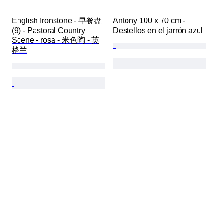
English Ironstone - 早餐盘 
Antony 100 x 70 cm - 
(9) - Pastoral Country 
Destellos en el jarrón azul
Scene - rosa - 米色陶 - 英
格兰