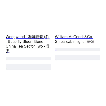
Wedgwood - 咖啡套装 (4) 
William McGeoch&Co 
- Butterfly Bloom Bone 
Ship's cabin light - 黄铜
China Tea Set for Two - 骨
瓷