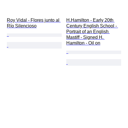
Roy Vidal - Flores junto al 
H.Hamilton - Early 20th 
Río Silencioso
Century English School - 
Portrait of an English 
Mastiff - Signed H. 
Hamilton - Oil on