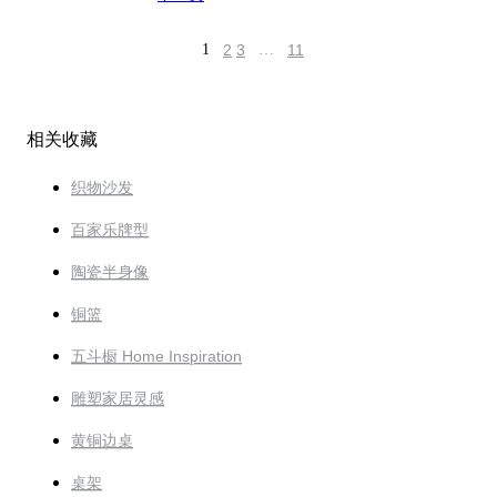
1
2
3
…
11
相关收藏
织物沙发
百家乐牌型
陶瓷半身像
铜篮
五斗橱 Home Inspiration
雕塑家居灵感
黄铜边桌
桌架