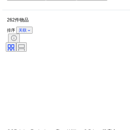
尺寸
品牌
物品
原产国
材质
性别
262件物品
状态
时期
证明
课题
款式
技术
排序
关联
签名
版
颜色
表芯
服装尺码
时代
出售者
电力储备
报时
原创作品／复制品