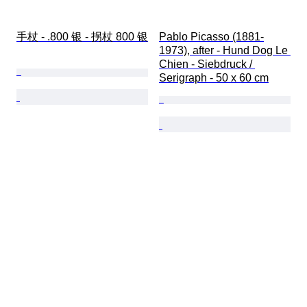
手杖 - .800 银 - 拐杖 800 银
Pablo Picasso (1881-
1973), after - Hund Dog Le 
Chien - Siebdruck / 
Serigraph - 50 x 60 cm