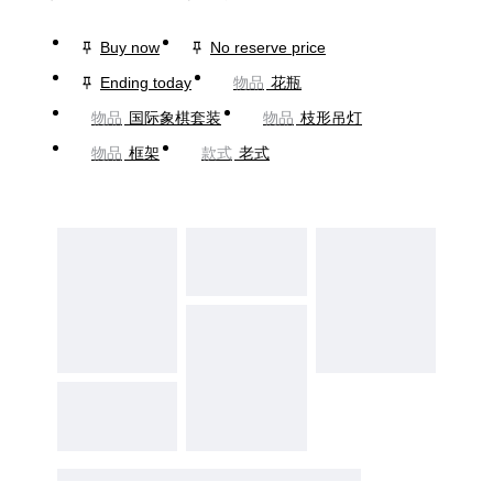
Buy now
No reserve price
Ending today
物品
花瓶
物品
国际象棋套装
物品
枝形吊灯
物品
框架
款式
老式