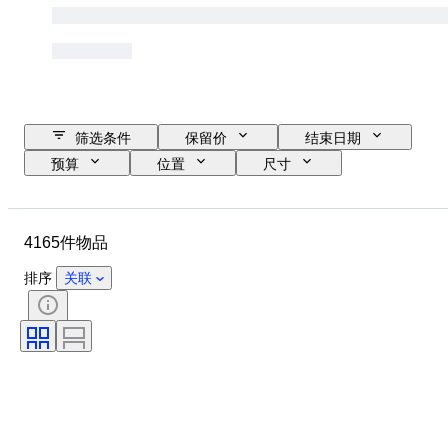
筛选条件
保留价
结束日期
预算
位置
尺寸
尺寸
品牌
物品
原产国
材质
性别
4165件物品
状态
时期
证明
款式
技术
签名
排序
关联
颜色
表芯
原创作品／复制品
时代
生长风格
电力储备
出售者
报时
处理
标本