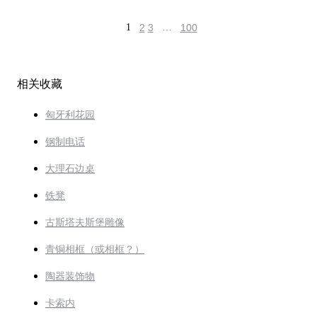
1
2
3
…
100
相关收藏
匈牙利花园
钢制电话
大理石边桌
铁凳
古斯塔夫斯堡雕像
青铜相框（或相框？）
陶器装饰物
卡索内