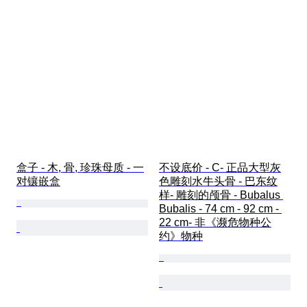
盒子 - 木, 骨, 珍珠母质 - 一
不设底价 - C- 正品大型灰
对镶嵌盒
色雕刻水牛头骨 - 巴东纹
样- 雕刻的颅骨 - Bubalus 
Bubalis - 74 cm - 92 cm - 
22 cm- 非《濒危物种公
约》物种