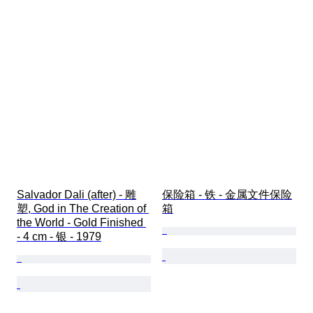
Salvador Dali (after) - 雕
保险箱 - 铁 - 金属文件保险
塑, God in The Creation of 
箱
the World - Gold Finished 
- 4 cm - 银 - 1979