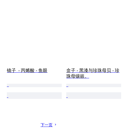
镜子  - 丙烯酸 - 鱼眼
盒子 - 黑漆与珍珠母贝 - 珍
珠母镶嵌。
下一页