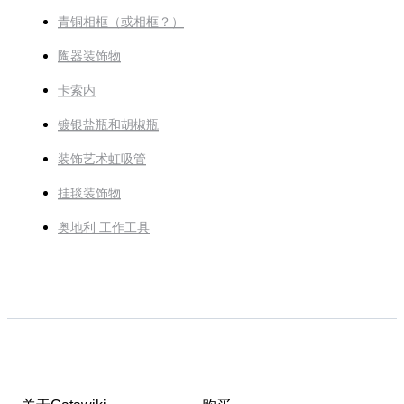
青铜相框（或相框？）
陶器装饰物
卡索内
镀银盐瓶和胡椒瓶
装饰艺术虹吸管
挂毯装饰物
奥地利 工作工具