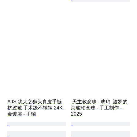
AJS 犹大之狮头真皮手链 
 天主教念珠 - 琥珀, 波罗的
抗过敏 手术级不锈钢 24K 
海琥珀念珠 - 手工制作 - 
金镀层 - 手镯
2025 