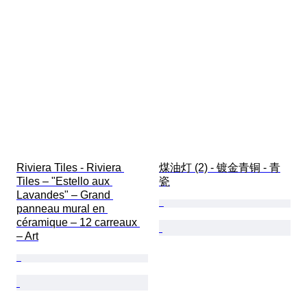
Riviera Tiles - Riviera 
煤油灯 (2) - 镀金青铜 - 青
Tiles – "Estello aux 
瓷
Lavandes" – Grand 
panneau mural en 
céramique – 12 carreaux 
– Art