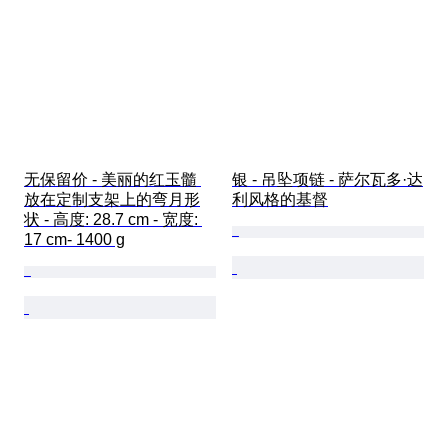
无保留价 - 美丽的红玉髓 
银 - 吊坠项链 - 萨尔瓦多·达
放在定制支架上的弯月形
利风格的基督
状 - 高度: 28.7 cm - 宽度: 
17 cm- 1400 g