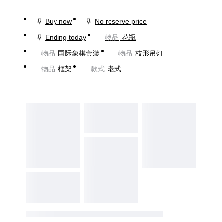
Buy now
No reserve price
Ending today
物品
花瓶
物品
国际象棋套装
物品
枝形吊灯
物品
框架
款式
老式