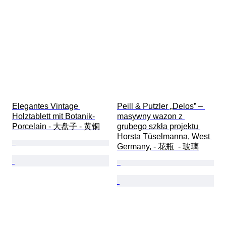
Elegantes Vintage 
Peill & Putzler „Delos” – 
Holztablett mit Botanik-
masywny wazon z 
Porcelain - 大盘子 - 黄铜
grubego szkła projektu 
Horsta Tüselmanna, West 
Germany, - 花瓶  - 玻璃