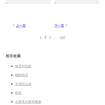
上一页
下一页
1
2
3
…
100
相关收藏
匈牙利花园
钢制电话
大理石边桌
铁凳
古斯塔夫斯堡雕像