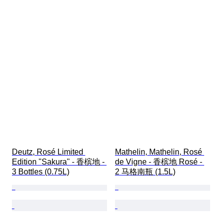
Deutz, Rosé Limited 
Mathelin, Mathelin, Rosé 
Edition "Sakura" - 香槟地 - 
de Vigne - 香槟地 Rosé - 
3 Bottles (0.75L)
2 马格南瓶 (1.5L)