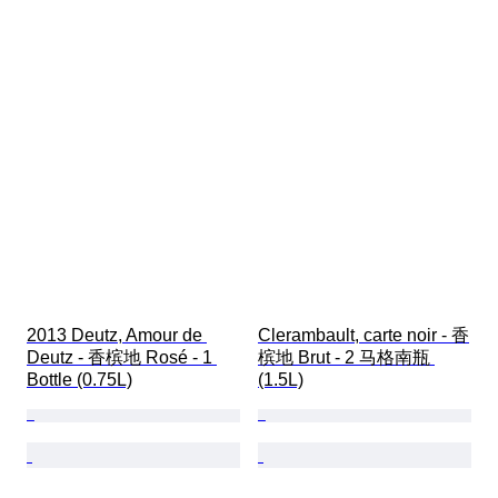
2013 Deutz, Amour de 
Clerambault, carte noir - 香
Deutz - 香槟地 Rosé - 1 
槟地 Brut - 2 马格南瓶 
Bottle (0.75L)
(1.5L)