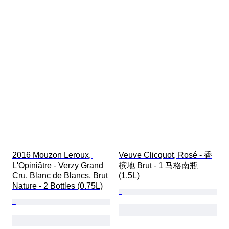
2016 Mouzon Leroux, 
Veuve Clicquot, Rosé - 香
L'Opiniâtre - Verzy Grand 
槟地 Brut - 1 马格南瓶 
Cru, Blanc de Blancs, Brut 
(1.5L)
Nature - 2 Bottles (0.75L)