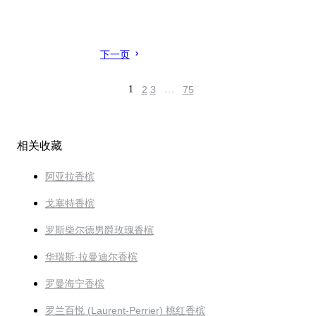
下一页
1
2
3
…
75
相关收藏
阿亚拉香槟
戈塞特香槟
罗斯柴尔德男爵玫瑰香槟
华瑞斯·拉曼迪尔香槟
罗曼海宁香槟
罗兰百悦 (Laurent-Perrier) 桃红香槟