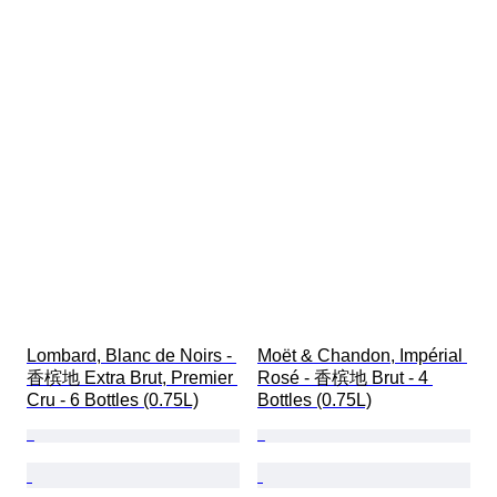
Lombard, Blanc de Noirs - 
Moët & Chandon, Impérial 
香槟地 Extra Brut, Premier 
Rosé - 香槟地 Brut - 4 
Cru - 6 Bottles (0.75L)
Bottles (0.75L)