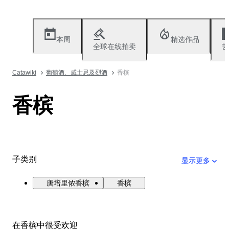
本周
精选作品
全球在线拍卖
艺
Catawiki
葡萄酒、威士忌及烈酒
香槟
香槟
子类别
显示更多
唐培里侬香槟
香槟
在香槟中很受欢迎