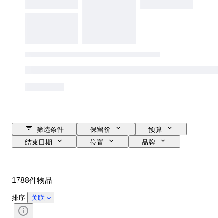
筛选条件
保留价
预算
结束日期
位置
品牌
瓶装大小
物品
原产国
材质
状态
其他
1788件物品
时期
技术
装订
版
语言
颜色
排序
关联
葡萄酒产区
葡萄酒灌装高度
葡萄酒分级
葡萄品种