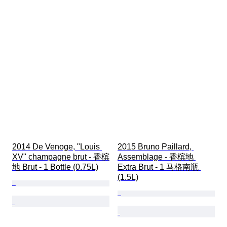
2014 De Venoge, "Louis 
2015 Bruno Paillard, 
XV" champagne brut - 香槟
Assemblage - 香槟地 
地 Brut - 1 Bottle (0.75L)
Extra Brut - 1 马格南瓶 
(1.5L)