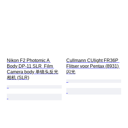
Nikon F2 Photomic A 
Cullmann CUlight FR36P 
Body DP-11 SLR  Film 
Flitser voor Pentax (8931) 
Camera body 单镜头反光
闪光
相机 (SLR)