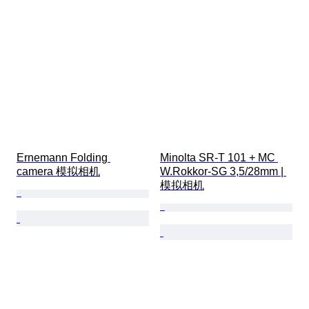
Ernemann Folding 
Minolta SR-T 101 + MC 
camera 模拟相机
W.Rokkor-SG 3,5/28mm | 
模拟相机