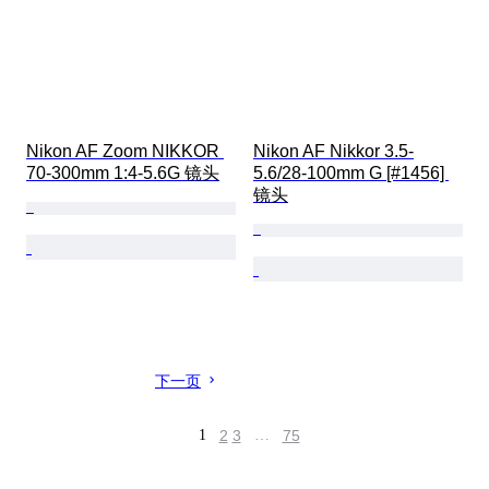
Nikon AF Zoom NIKKOR 
Nikon AF Nikkor 3.5-
70-300mm 1:4-5.6G 镜头
5.6/28-100mm G [#1456] 
镜头
下一页
1
2
3
…
75