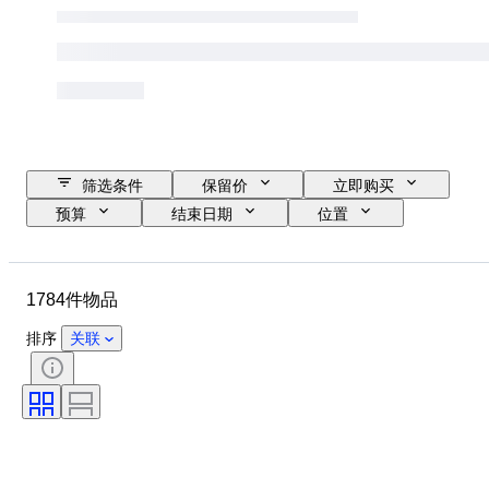
筛选条件
保留价
立即购买
预算
结束日期
位置
品牌
物品
原产国
材质
状态
时期
1784件物品
课题
款式
技术
版
语言
镜头卡口
排序
关联
录像机类型
望远镜类型
摄像机类型
显微镜类型
双筒望远镜类型
已测试，运转正常
出售者
时代
胶片类型
创作者