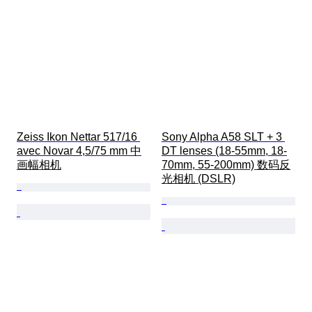
Zeiss Ikon Nettar 517/16 
Sony Alpha A58 SLT + 3 
avec Novar 4,5/75 mm 中
DT lenses (18-55mm, 18-
画幅相机
70mm, 55-200mm) 数码反
光相机 (DSLR)