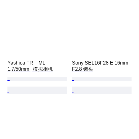
Yashica FR + ML 
Sony SEL16F28 E 16mm 
1,7/50mm | 模拟相机
F2.8 镜头