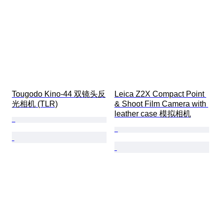
Tougodo Kino-44 双镜头反
Leica Z2X Compact Point 
光相机 (TLR)
& Shoot Film Camera with 
leather case 模拟相机