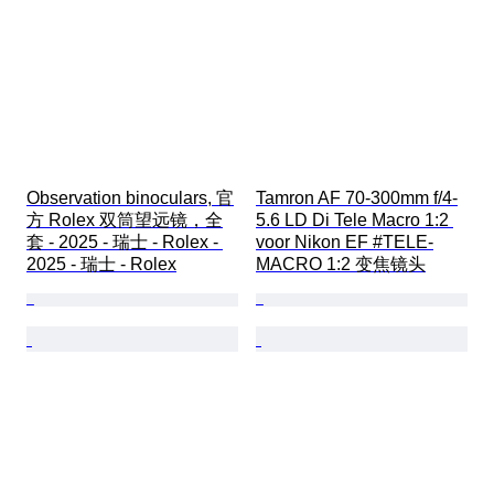
Observation binoculars, 官
Tamron AF 70-300mm f/4-
方 Rolex 双筒望远镜，全
5.6 LD Di Tele Macro 1:2 
套 - 2025 - 瑞士 - Rolex - 
voor Nikon EF #TELE-
2025 - 瑞士 - Rolex
MACRO 1:2 变焦镜头